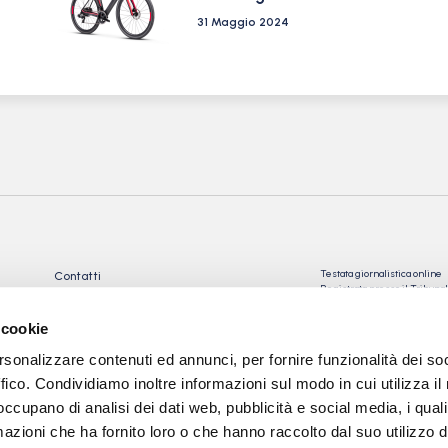
31 Maggio 2024
Testata giornalistica online
Contatti
Registrata presso il Tribu
Privacy Policy
Registrazione n° 10/2018 Iscr
Cookie Policy
n°023574
 cookie
Direttore Responsabile: Gio
rsonalizzare contenuti ed annunci, per fornire funzionalità dei so
Tev snc di Torre Giorgio e
C.
ffico. Condividiamo inoltre informazioni sul modo in cui utilizza il 
 occupano di analisi dei dati web, pubblicità e social media, i qual
Sede: via Papa Giovanni XXII
24050 Calcinate (BG)
azioni che ha fornito loro o che hanno raccolto dal suo utilizzo d