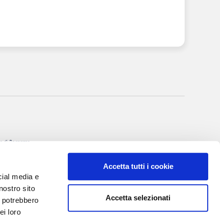
nale di Bergamo
itto al R.O.C. al
Accetta tutti i cookie
rgio Torre
cial media e
 Villa Valerio &
nostro sito
Accetta selezionati
i potrebbero
I, 20
ei loro