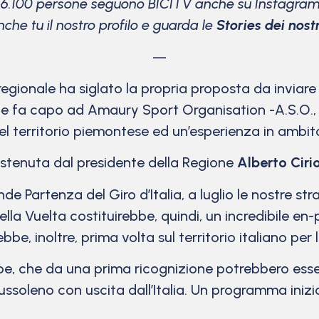
16.100 persone seguono BICITV anche su Instagram
che tu il nostro profilo e guarda le
Stories dei nostri
—
a regionale ha siglato la propria proposta da inviar
 fa capo ad Amaury Sport Organisation -A.S.O., i
el territorio piemontese ed un’esperienza in ambit
ostenuta dal presidente della Regione
Alberto Ciri
 Partenza del Giro d’Italia, a luglio le nostre st
lla Vuelta costituirebbe, quindi, un incredibile en
ebbe, inoltre, prima volta sul territorio italiano pe
e, che da una prima ricognizione potrebbero esse
soleno con uscita dall’Italia. Un programma inizia