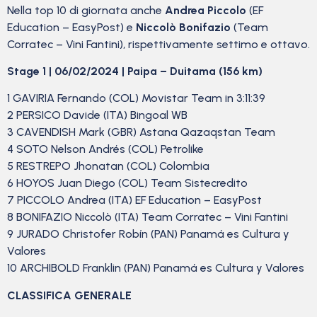
Nella top 10 di giornata anche
Andrea Piccolo
(EF
Education – EasyPost) e
Niccolò Bonifazio
(Team
Corratec – Vini Fantini), rispettivamente settimo e ottavo.
Stage 1 | 06/02/2024 |
Paipa –
Duitama
(156 km)
1 GAVIRIA Fernando (COL) Movistar Team in 3:11:39
2 PERSICO Davide (ITA) Bingoal WB
3 CAVENDISH Mark (GBR) Astana Qazaqstan Team
4 SOTO Nelson Andrés (COL) Petrolike
5 RESTREPO Jhonatan (COL) Colombia
6 HOYOS Juan Diego (COL) Team Sistecredito
7 PICCOLO Andrea (ITA) EF Education – EasyPost
8 BONIFAZIO Niccolò (ITA) Team Corratec – Vini Fantini
9 JURADO Christofer Robín (PAN) Panamá es Cultura y
Valores
10 ARCHIBOLD Franklin (PAN) Panamá es Cultura y Valores
CLASSIFICA GENERALE