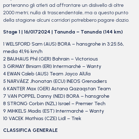
porteranno gli atleti ad affrontare un dislivello di oltre
2000 metri; nulla di trascendentale, ma a questo punto
della stagione alcuni corridori potrebbero pagare dazio.
Stage 1 | 16/0172024 |
Tanunda –
Tanunda
(144 km)
1 WELSFORD Sam (AUS) BORA – hansgrohe in 3:25:56,
media 41,96 km/h
2 BAUHAUS Phil (GER) Bahrain – Victorious
3 GIRMAY Biniam (ERI) Intermarché – Wanty
4 EWAN Caleb (AUS) Team Jayco AlUla
5 NARVÁEZ Jhonatan (ECU) INEOS Grenadiers
6 KANTER Max (GER) Astana Qazaqstan Team
7 VAN POPPEL Danny (NED) BORA – hansgrohe
8 STRONG Corbin (NZL) Israel – Premier Tech
9 MIHKELS Madis (EST) Intermarché – Wanty
10 VACEK Mathias (CZE) Lidl – Trek
CLASSIFICA GENERALE