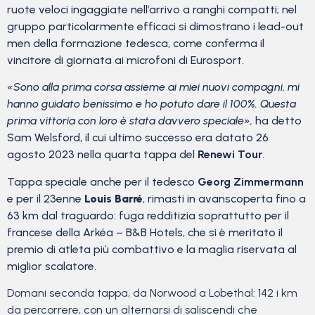
ruote veloci ingaggiate nell’arrivo a ranghi compatti; nel
gruppo particolarmente efficaci si dimostrano i lead-out
men della formazione tedesca, come conferma il
vincitore di giornata ai microfoni di Eurosport.
«Sono alla prima corsa assieme ai miei nuovi compagni, mi
hanno guidato benissimo e ho potuto dare il 100%. Questa
prima vittoria con loro è stata davvero speciale»,
ha detto
Sam Welsford, il cui ultimo successo era datato 26
agosto 2023 nella quarta tappa del
Renewi Tour
.
Tappa speciale anche per il tedesco
Georg Zimmermann
e per il 23enne
Louis Barré
, rimasti in avanscoperta fino a
63 km dal traguardo: fuga redditizia soprattutto per il
francese della Arkéa – B&B Hotels, che si è meritato il
premio di atleta più combattivo e la maglia riservata al
miglior scalatore.
Domani seconda tappa, da Norwood a Lobethal: 142 i km
da percorrere, con un alternarsi di saliscendi che