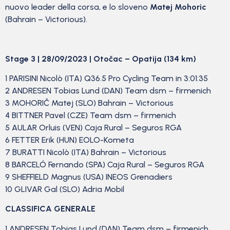
nuovo leader della corsa, e lo sloveno
Matej Mohoric
(Bahrain – Victorious).
Stage 3 | 28/09/2023 |
Otočac –
Opatija
(134 km)
1 PARISINI Nicolò (ITA) Q36.5 Pro Cycling Team in 3:01:35
2 ANDRESEN Tobias Lund (DAN) Team dsm – firmenich
3 MOHORIČ Matej (SLO) Bahrain – Victorious
4 BITTNER Pavel (CZE) Team dsm – firmenich
5 AULAR Orluis (VEN) Caja Rural – Seguros RGA
6 FETTER Erik (HUN) EOLO-Kometa
7 BURATTI Nicolò (ITA) Bahrain – Victorious
8 BARCELÓ Fernando (SPA) Caja Rural – Seguros RGA
9 SHEFFIELD Magnus (USA) INEOS Grenadiers
10 GLIVAR Gal (SLO) Adria Mobil
CLASSIFICA GENERALE
1 ANDRESEN Tobias Lund (DAN) Team dsm – firmenich