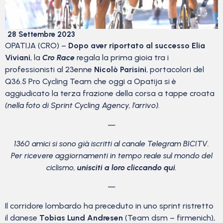
28 Settembre 2023
OPATIJA (CRO) –
Dopo aver riportato al successo Elia
Viviani
, la
Cro Race
regala la prima gioia tra i
professionisti al 23enne
Nicolò Parisini
, portacolori del
Q36.5 Pro Cycling Team che oggi a Opatija si è
aggiudicato la terza frazione della corsa a tappe croata
(nella foto di Sprint Cycling Agency, l’arrivo).
—
1360 amici si sono già iscritti al canale Telegram BICITV.
Per ricevere aggiornamenti in tempo reale sul mondo del
ciclismo,
unisciti a loro cliccando qui
.
—
Il corridore lombardo ha preceduto in uno sprint ristretto
il danese
Tobias Lund Andresen
(Team dsm – firmenich),