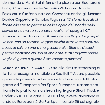
del mondo a Mont Saint Anne (3ª piazza per Eleonora, 6°
Loris). Ci saranno anche Veronika Widmann, Davide
Palazzari e Stefano Introzzi. Convocati anche gli Juniores
Davide Cappello e Nicholas Fugazza.
“Ci siamo trovati di
fronte allo stesso percorso della Coppa del Mondo dello
scorso anno ma con svariate modifiche”
spiega il
CT
Simone Fabbri
. E ancora:
“Il percorso risulta più largo e più
veloce, con un terreno vergine poiché attraversa punti del
bosco in cui non erano mai passate bici. Siamo fiduciosi
perché partiamo da una buona base: tutti i ragazzi hanno
voglia di girare e questo è sicuramente positivo”.
COME VEDERE LE GARE –
Oltre alla diretta streaming di
tutta la rassegna mondiale su Red Bull TV, sarà possibile
godersi le prove del sabato e della domenica dall’Italia
grazie ad Eurosport e Rai Sport. Eurosport trasmettera,
tramite la piattaforma streaming, le gare Short Track e
Under 23 XCO. Le gare XC e DH Elite, invece, andranno in
onda su Eurosport 2. Su Rai Sport, canale 58 del digitale