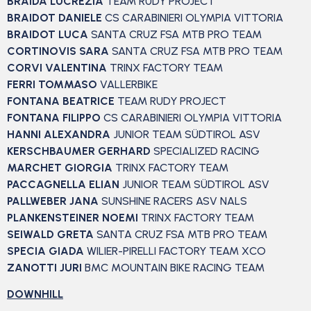
BRAIDA LUCREZIA
TEAM RUDY PROJECT
BRAIDOT DANIELE
CS CARABINIERI OLYMPIA VITTORIA
BRAIDOT LUCA
SANTA CRUZ FSA MTB PRO TEAM
CORTINOVIS SARA
SANTA CRUZ FSA MTB PRO TEAM
CORVI VALENTINA
TRINX FACTORY TEAM
FERRI TOMMASO
VALLERBIKE
FONTANA BEATRICE
TEAM RUDY PROJECT
FONTANA FILIPPO
CS CARABINIERI OLYMPIA VITTORIA
HANNI ALEXANDRA
JUNIOR TEAM SÜDTIROL ASV
KERSCHBAUMER GERHARD
SPECIALIZED RACING
MARCHET GIORGIA
TRINX FACTORY TEAM
PACCAGNELLA ELIAN
JUNIOR TEAM SÜDTIROL ASV
PALLWEBER JANA
SUNSHINE RACERS ASV NALS
PLANKENSTEINER NOEMI
TRINX FACTORY TEAM
SEIWALD GRETA
SANTA CRUZ FSA MTB PRO TEAM
SPECIA GIADA
WILIER-PIRELLI FACTORY TEAM XCO
ZANOTTI JURI
BMC MOUNTAIN BIKE RACING TEAM
DOWNHILL