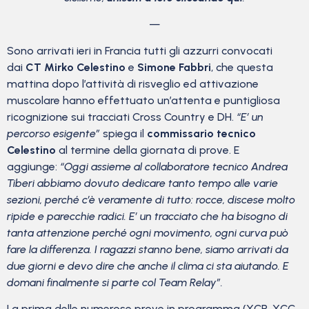
—
Sono arrivati ieri in Francia tutti gli azzurri convocati
dai
CT Mirko Celestino
e
Simone Fabbri
, che questa
mattina dopo l’attività di risveglio ed attivazione
muscolare hanno effettuato un’attenta e puntigliosa
ricognizione sui tracciati Cross Country e DH.
“E’ un
percorso esigente”
spiega il
commissario tecnico
Celestino
al termine della giornata di prove. E
aggiunge:
“Oggi assieme al collaboratore tecnico Andrea
Tiberi abbiamo dovuto dedicare tanto tempo alle varie
sezioni, perché c’è veramente di tutto: rocce, discese molto
ripide e parecchie radici. E’ un tracciato che ha bisogno di
tanta attenzione perché ogni movimento, ogni curva può
fare la differenza. I ragazzi stanno bene, siamo arrivati da
due giorni e devo dire che anche il clima ci sta aiutando. E
domani finalmente si parte col Team Relay”.
La prima delle numerose prove in programma (XCR, XCC,