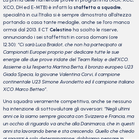
XCO, DH ed E-MTB) è infatti la
staffetta a squadre
,
specialità in cui l’Italia si è sempre dimostrata all’altezza
portando a casa tante medaglie, anche se l’oro manca
ormai dal 2013. Il CT
Celestino
ha sciolto le riserve,
annunciando i sei staffettisti in corsa domani (ore
12.30):
“Ci sarà Luca Braidot, che non ha partecipato ai
Campionati Europei proprio per dedicare tutte le sue
energie alle due prove iridate del Team Relay e dell’XCO.
Assieme a lui l’esperta Martina Berta, il bronzo europeo U23
Giada Specia, la giovane Valentina Corvi, il campione
continentale U23 Simone Avondetto ed il campione italiano
XCO Marco Betteo”
.
Una squadra veramente competitiva, anche se nessuno
ha intenzione di sottovalutare gli avversari:
“Negli ultimi
anni ce la siamo sempre giocata con Svizzera e Francia, ma
un occhio di riguardo va anche alla Danimarca, che in questi
anni sta lavorando bene e sta crescendo. Quello che chiedo
ai ragazzi è solo determinazione: dobbiamo pensare in