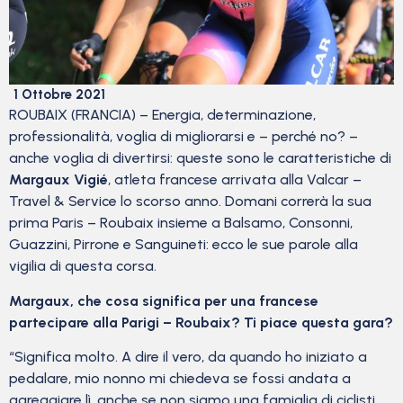
1 Ottobre 2021
ROUBAIX (FRANCIA) – Energia, determinazione,
professionalità, voglia di migliorarsi e – perché no? –
anche voglia di divertirsi: queste sono le caratteristiche di
Margaux Vigié
, atleta francese arrivata alla Valcar –
Travel & Service lo scorso anno. Domani correrà la sua
prima Paris – Roubaix insieme a Balsamo, Consonni,
Guazzini, Pirrone e Sanguineti: ecco le sue parole alla
vigilia di questa corsa.
Margaux, che cosa significa per una francese
partecipare alla Parigi – Roubaix? Ti piace questa gara?
“Significa molto. A dire il vero, da quando ho iniziato a
pedalare, mio ​​nonno mi chiedeva se fossi andata a
gareggiare lì, anche se non siamo una famiglia di ciclisti.