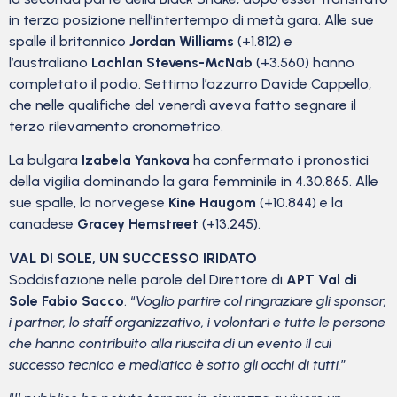
in terza posizione nell’intertempo di metà gara. Alle sue
spalle il britannico
Jordan Williams
(+1.812) e
l’australiano
Lachlan Stevens-McNab
(+3.560) hanno
completato il podio. Settimo l’azzurro Davide Cappello,
che nelle qualifiche del venerdì aveva fatto segnare il
terzo rilevamento cronometrico.
La bulgara
Izabela Yankova
ha confermato i pronostici
della vigilia dominando la gara femminile in 4.30.865. Alle
sue spalle, la norvegese
Kine Haugom
(+10.844) e la
canadese
Gracey Hemstreet
(+13.245).
VAL DI SOLE, UN SUCCESSO IRIDATO
Soddisfazione nelle parole del Direttore di
APT Val di
Sole Fabio Sacco
. “
Voglio partire col ringraziare gli sponsor,
i partner, lo staff organizzativo, i volontari e tutte le persone
che hanno contribuito alla riuscita di un evento il cui
successo tecnico e mediatico è sotto gli occhi di tutti.
”