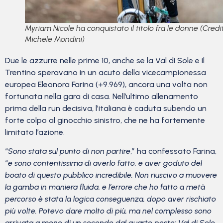
Myriam Nicole ha conquistato il titolo fra le donne (Credit
Michele Mondini)
Due le azzurre nelle prime 10, anche se la Val di Sole e il
Trentino speravano in un acuto della vicecampionessa
europea Eleonora Farina (+9.969), ancora una volta non
fortunata nella gara di casa. Nell’ultimo allenamento
prima della run decisiva, l’italiana è caduta subendo un
forte colpo al ginocchio sinistro, che ne ha fortemente
limitato l’azione.
“
Sono stata sul punto di non partire
,” ha confessato Farina,
“
e sono contentissima di averlo fatto, e aver goduto del
boato di questo pubblico incredibile. Non riuscivo a muovere
la gamba in maniera fluida, e l’errore che ho fatto a metà
percorso è stata la logica conseguenza, dopo aver rischiato
più volte. Potevo dare molto di più, ma nel complesso sono
arrivata a meno di un secondo dal quarto posto: Val di Sole