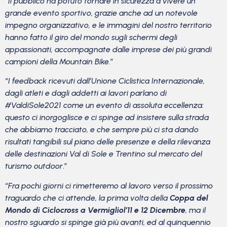
“
Il pubblico ha potuto tornare in sicurezza a vivere un
grande evento sportivo, grazie anche ad un notevole
impegno organizzativo, e le immagini del nostro territorio
hanno fatto il giro del mondo sugli schermi degli
appassionati, accompagnate dalle imprese dei più grandi
campioni della Mountain Bike.
”
“
I feedback ricevuti dall’Unione Ciclistica Internazionale,
dagli atleti e dagli addetti ai lavori parlano di
#ValdiSole2021 come un evento di assoluta eccellenza:
questo ci inorgoglisce e ci spinge ad insistere sulla strada
che abbiamo tracciato, e che sempre più ci sta dando
risultati tangibili sul piano delle presenze e della rilevanza
delle destinazioni Val di Sole e Trentino sul mercato del
turismo outdoor
.”
“
Fra pochi giorni ci rimetteremo al lavoro verso il prossimo
traguardo che ci attende, la prima volta della
Coppa del
Mondo di Ciclocross a Vermiglio
l’11 e 12 Dicembre
, ma il
nostro sguardo si spinge già più avanti, ed al quinquennio