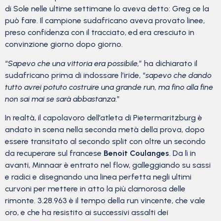
di Sole nelle ultime settimane lo aveva detto: Greg ce la
può fare. Il campione sudafricano aveva provato linee,
preso confidenza con il tracciato, ed era cresciuto in
convinzione giorno dopo giorno.
“
Sapevo che una vittoria era possibile,
” ha dichiarato il
sudafricano prima di indossare l’iride, “
sapevo che dando
tutto avrei potuto costruire una grande run, ma fino alla fine
non sai mai se sarà abbastanza
.”
In realtà, il capolavoro dell’atleta di Pietermaritzburg è
andato in scena nella seconda metà della prova, dopo
essere transitato al secondo split con oltre un secondo
da recuperare sul francese
Benoit Coulanges
. Da lì in
avanti, Minnaar è entrato nel flow, galleggiando su sassi
e radici e disegnando una linea perfetta negli ultimi
curvoni per mettere in atto la più clamorosa delle
rimonte. 3.28.963 è il tempo della run vincente, che vale
oro, e che ha resistito ai successivi assalti dei