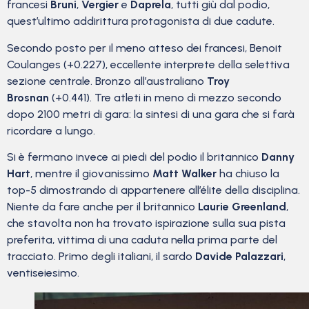
francesi
Bruni
,
Vergier
e
Daprela
, tutti giù dal podio,
quest’ultimo addirittura protagonista di due cadute.
Secondo posto per il meno atteso dei francesi, Benoit
Coulanges (+0.227), eccellente interprete della selettiva
sezione centrale. Bronzo all’australiano
Troy
Brosnan
(+0.441). Tre atleti in meno di mezzo secondo
dopo 2100 metri di gara: la sintesi di una gara che si farà
ricordare a lungo.
Si è fermano invece ai piedi del podio il britannico
Danny
Hart
, mentre il giovanissimo
Matt Walker
ha chiuso la
top-5 dimostrando di appartenere all’élite della disciplina.
Niente da fare anche per il britannico
Laurie Greenland
,
che stavolta non ha trovato ispirazione sulla sua pista
preferita, vittima di una caduta nella prima parte del
tracciato. Primo degli italiani, il sardo
Davide Palazzari
,
ventiseiesimo.