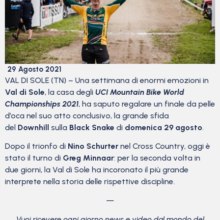
29 Agosto 2021
VAL DI SOLE (TN) – Una settimana di enormi emozioni in
Val di Sole
, la casa degli
UCI Mountain Bike World
Championships 2021
, ha saputo regalare un finale da pelle
d’oca nel suo atto conclusivo, la grande sfida
del
Downhill
sulla
Black Snake
di
domenica 29 agosto
.
Dopo il trionfo di
Nino Schurter
nel Cross Country, oggi è
stato il turno di
Greg Minnaar
: per la seconda volta in
due giorni, la Val di Sole ha incoronato il più grande
interprete nella storia delle rispettive discipline.
—
Vuoi ricevere ogni giorno news e video dal mondo del