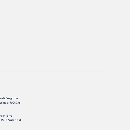
nale di Bergamo
itto al R.O.C. al
rgio Torre
 Villa Valerio &