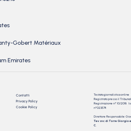
ates
Wanty-Gobert Matériaux
M
am Emirates
Testata giornalistica online
Contatti
Registrata presso il Tribu
Privacy Policy
Registrazione n° 10/2018 Iscr
Cookie Policy
n°023574
Direttore Responsabile: Gio
Tev snc di Torre Giorgio e
C.