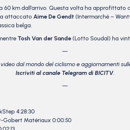
 60 km dall’arrivo. Questa volta ha approfittato 
 ha attaccato
Aime De Gendt
(Intermarché – Wanty 
assica belga.
 mentre
Tosh Van der Sande
(Lotto Soudal) ha vinto 
—
e video dal mondo del ciclismo
e aggiornamenti sulle
Iscriviti al canale Telegram di BICITV
.
—
kStep 4:28:30
y-Gobert Matériaux 0:00:50
:02:13