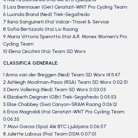
5 Lisa Brennauer (Ger) Ceratizit-WNT Pro Cycling Team
6 Lucinda Brand (Ned) Trek-Segafredo
7 Ilaria Sanguineti (Ita) Valcar-Travel & Service
8 Sofia Bertizzolo (Ita) Liv Racing
9 Maria Vittoria Sperotto (Ita) A.R. Monex Women’s Pro
Cycling Team
10 Elena Cecchini (Ita) Team SD Worx
CLASSIFICA GENERALE:
1 Anna van der Breggen (Ned) Team SD Worx 14:11:47
2 Ashleigh Moolman-Pasio (RSA) Team SD Worx 0:02:51
3 Demi Vollering (Ned) Team SD Worx 0:03:03
4 Elizabeth Deignan (GBr) Trek-Segafredo 0:05:53
5 Elise Chabbey (Swi) Canyon-SRAM Racing 0:06:12
6 Erica Magnaldi (Ita) Ceratizit-WNT Pro Cycling Team
0:06:35
7 Mavi Garcia (Spa) Alé BTC Ljubljana 0:06:57
8 Juliette Labous (Fra) Team DSM 0:07:01