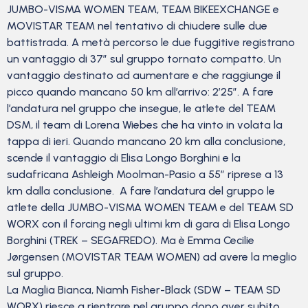
JUMBO-VISMA WOMEN TEAM, TEAM BIKEEXCHANGE e
MOVISTAR TEAM nel tentativo di chiudere sulle due
battistrada. A metà percorso le due fuggitive registrano
un vantaggio di 37” sul gruppo tornato compatto. Un
vantaggio destinato ad aumentare e che raggiunge il
picco quando mancano 50 km all’arrivo: 2’25”. A fare
l’andatura nel gruppo che insegue, le atlete del TEAM
DSM, il team di Lorena Wiebes che ha vinto in volata la
tappa di ieri. Quando mancano 20 km alla conclusione,
scende il vantaggio di Elisa Longo Borghini e la
sudafricana Ashleigh Moolman-Pasio a 55” riprese a 13
km dalla conclusione. A fare l’andatura del gruppo le
atlete della JUMBO-VISMA WOMEN TEAM e del TEAM SD
WORX con il forcing negli ultimi km di gara di Elisa Longo
Borghini (TREK – SEGAFREDO). Ma è Emma Cecilie
Jørgensen (MOVISTAR TEAM WOMEN) ad avere la meglio
sul gruppo.
La Maglia Bianca, Niamh Fisher-Black (SDW – TEAM SD
WORX) riesce a rientrare nel gruppo dopo aver subito