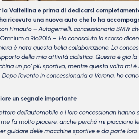
 la Valtellina e prima di dedicarsi completamente 
e, ha ricevuto una nuova auto che lo ha accompag
 con Fimauto – Autogemelli, concessionaria BMW che
l’Omnium a Rio2016 –.
Ho conosciuto lo scorso dice
era è nata questa bella collaborazione. La concessi
orto della mia attività ciclistica. Questa è già 
ina un po’ più sportiva, mentre questa volta mi è 
o. Dopo l’evento in concessionaria a Verona, ho cari
iare un segnale importante
settore dell’automobile e i loro concessionari hann
 me fa molto piacere, anche perché mi piacciono le
er guidare delle macchine sportive e da parte loro i