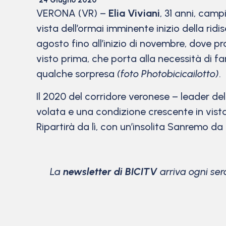
24 Giugno 2020
VERONA (VR) –
Elia Viviani
, 31 anni, cam
vista dell’ormai imminente inizio della rid
agosto fino all’inizio di novembre, dove p
visto prima, che porta alla necessità di f
qualche sorpresa
(foto Photobicicailotto)
.
Il 2020 del corridore veronese – leader d
volata e una condizione crescente in vist
Ripartirà da lì, con un’insolita Sanremo da 
La
newsletter di BICITV
arriva ogni ser