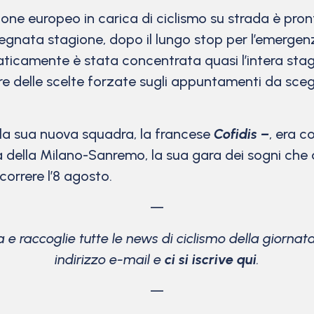
pione europeo in carica di ciclismo su strada è pro
isegnata stagione, dopo il lungo stop per l’emergen
raticamente è stata concentrata quasi l’intera stag
are delle scelte forzate sugli appuntamenti da sce
ella sua nuova squadra, la francese
Cofidis
–
, era c
a della Milano-Sanremo, la sua gara dei sogni che 
correre l’8 agosto.
—
a e raccoglie tutte le news di ciclismo della giorna
indirizzo e-mail e
ci si iscrive qui
.
—