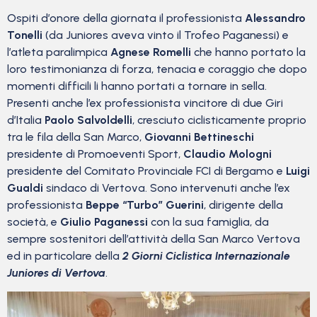
Ospiti d’onore della giornata il professionista
Alessandro
Tonelli
(da Juniores aveva vinto il Trofeo Paganessi) e
l’atleta paralimpica
Agnese Romelli
che hanno portato la
loro testimonianza di forza, tenacia e coraggio che dopo
momenti difficili li hanno portati a tornare in sella.
Presenti anche l’ex professionista vincitore di due Giri
d’Italia
Paolo Salvoldelli
, cresciuto ciclisticamente proprio
tra le fila della San Marco,
Giovanni Bettineschi
presidente di Promoeventi Sport,
Claudio Mologni
presidente del Comitato Provinciale FCI di Bergamo e
Luigi
Gualdi
sindaco di Vertova. Sono intervenuti anche l’ex
professionista
Beppe “Turbo” Guerini
, dirigente della
società, e
Giulio Paganessi
con la sua famiglia, da
sempre sostenitori dell’attività della San Marco Vertova
ed in particolare della
2 Giorni Ciclistica Internazionale
Juniores di Vertova
.