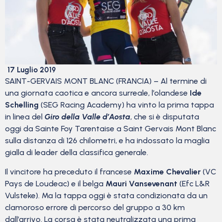
17 Luglio 2019
SAINT-GERVAIS MONT BLANC (FRANCIA) – Al termine di
una giornata caotica e ancora surreale, l’olandese
Ide
Schelling
(SEG Racing Academy) ha vinto la prima tappa
in linea del
Giro della Valle d’Aosta
, che si è disputata
oggi da Sainte Foy Tarentaise a Saint Gervais Mont Blanc
sulla distanza di 126 chilometri, e ha indossato la maglia
gialla di leader della classifica generale.
Il vincitore ha preceduto il francese
Maxime Chevalier
(VC
Pays de Loudeac) e il belga
Mauri Vansevenant
(Efc L&R
Vulsteke). Ma la tappa oggi è stata condizionata da un
clamoroso errore di percorso del gruppo a 30 km
dall’arrivo. La corsa è stata neutralizzata una prima