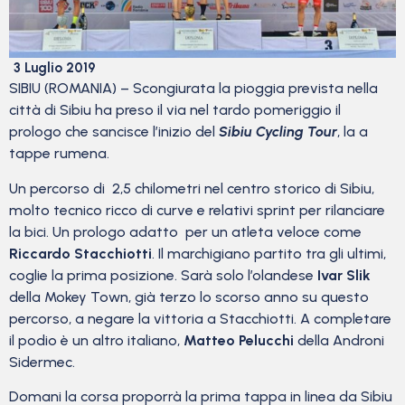
3 Luglio 2019
SIBIU (ROMANIA) – Scongiurata la pioggia prevista nella
città di Sibiu ha preso il via nel tardo pomeriggio il
prologo che sancisce l’inizio del
Sibiu Cycling Tour
, la a
tappe rumena.
Un percorso di 2,5 chilometri nel centro storico di Sibiu,
molto tecnico ricco di curve e relativi sprint per rilanciare
la bici. Un prologo adatto per un atleta veloce come
Riccardo Stacchiotti
. Il marchigiano partito tra gli ultimi,
coglie la prima posizione. Sarà solo l’olandese
Ivar Slik
della Mokey Town, già terzo lo scorso anno su questo
percorso, a negare la vittoria a Stacchiotti. A completare
il podio è un altro italiano,
Matteo Pelucchi
della Androni
Sidermec.
Domani la corsa proporrà la prima tappa in linea da Sibiu