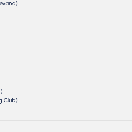
gevano).
)
g Club)