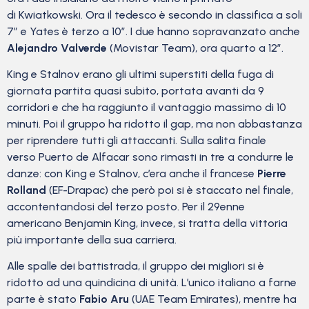
di Kwiatkowski. Ora il tedesco è secondo in classifica a soli
7″ e Yates è terzo a 10″. I due hanno sopravanzato anche
Alejandro Valverde
(Movistar Team), ora quarto a 12″.
King e Stalnov erano gli ultimi superstiti della fuga di
giornata partita quasi subito, portata avanti da 9
corridori e che ha raggiunto il vantaggio massimo di 10
minuti. Poi il gruppo ha ridotto il gap, ma non abbastanza
per riprendere tutti gli attaccanti. Sulla salita finale
verso Puerto de Alfacar sono rimasti in tre a condurre le
danze: con King e Stalnov, c’era anche il francese
Pierre
Rolland
(EF-Drapac) che però poi si è staccato nel finale,
accontentandosi del terzo posto. Per il 29enne
americano Benjamin King, invece, si tratta della vittoria
più importante della sua carriera.
Alle spalle dei battistrada, il gruppo dei migliori si è
ridotto ad una quindicina di unità. L’unico italiano a farne
parte è stato
Fabio Aru
(UAE Team Emirates), mentre ha