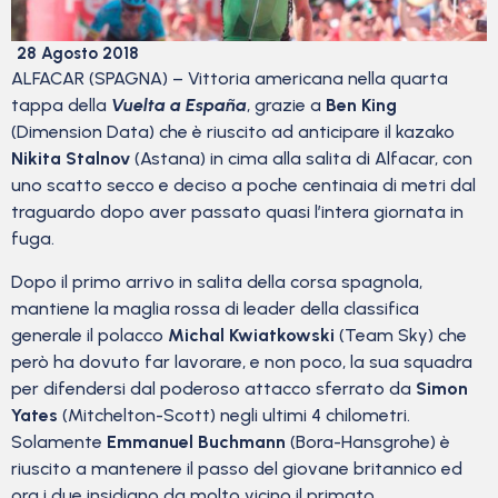
28 Agosto 2018
ALFACAR (SPAGNA) – Vittoria americana nella quarta
tappa della
Vuelta a España
, grazie a
Ben King
(Dimension Data) che è riuscito ad anticipare il kazako
Nikita Stalnov
(Astana) in cima alla salita di Alfacar, con
uno scatto secco e deciso a poche centinaia di metri dal
traguardo dopo aver passato quasi l’intera giornata in
fuga.
Dopo il primo arrivo in salita della corsa spagnola,
mantiene la maglia rossa di leader della classifica
generale il polacco
Michal Kwiatkowski
(Team Sky) che
però ha dovuto far lavorare, e non poco, la sua squadra
per difendersi dal poderoso attacco sferrato da
Simon
Yates
(Mitchelton-Scott) negli ultimi 4 chilometri.
Solamente
Emmanuel Buchmann
(Bora-Hansgrohe) è
riuscito a mantenere il passo del giovane britannico ed
ora i due insidiano da molto vicino il primato