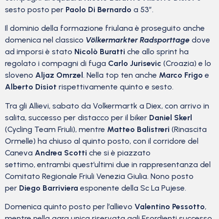
sesto posto per
Paolo Di Bernardo
a 53″.
Il dominio della formazione friulana è proseguito anche
domenica nel classico
Völkermarkter Radsporttage
dove
ad imporsi è stato
Nicolò Buratti
che allo sprint ha
regolato i compagni di fuga
Carlo Jurisevic
(Croazia) e lo
sloveno
Aljaz Omrzel
. Nella top ten anche
Marco Frigo
e
Alberto Disiot
rispettivamente quinto e sesto.
Tra gli Allievi, sabato da Volkermartk a Diex, con arrivo in
salita, successo per distacco per il biker
Daniel Skerl
(Cycling Team Friuli), mentre
Matteo Balistreri
(Rinascita
Ormelle) ha chiuso al quinto posto, con il corridore del
Caneva
Andrea Scotti
che si è piazzato
settimo, entrambi quest’ultimi due in rappresentanza del
Comitato Regionale Friuli Venezia Giulia. Nono posto
per
Diego Barriviera
esponente della Sc La Pujese.
Domenica quinto posto per l’allievo
Valentino Pessotto
,
mentre nella gara unica riservata agli Esordienti successo