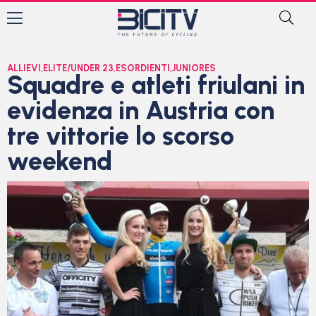
ALLIEVI
,
ELITE/UNDER 23
,
ESORDIENTI
,
JUNIORES
Squadre e atleti friulani in
evidenza in Austria con
tre vittorie lo scorso
weekend