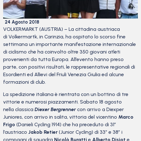
24 Agosto 2018
VOLKERMARKT (AUSTRIA) – La cittadina austriaca
di Volkermartk, in Carinzia, ha ospitato lo scorso fine
settimana un importante manifestazione internazionale
di ciclismo che ha coinvolto oltre 350 giovani atleti
provenienti da tutta Europa. All’evento hanno preso
parte, con positivi risultati, le rappresentative regionali di
Esordienti ed Allievi del Friuli Venezia Giulia ed alcune
formazioni di club.
La spedizione italiana è rientrata con un bottino di tre
vittorie e numerosi piazzamenti. Sabato 18 agosto
nella classica
Diexer Bergrenner
con arrivo a Diexper
Juniores, con arrivo in salita, vittoria del vicentino
Marco
Frigo
(Danieli Cycling 1914) che ha preceduto di 31″
l’austriaco
Jakob Retier
(Junior Cycling) di 33″ e 38″ i
compagni di squadra
Nicolò Buratti
e
Alberto Disiot
e