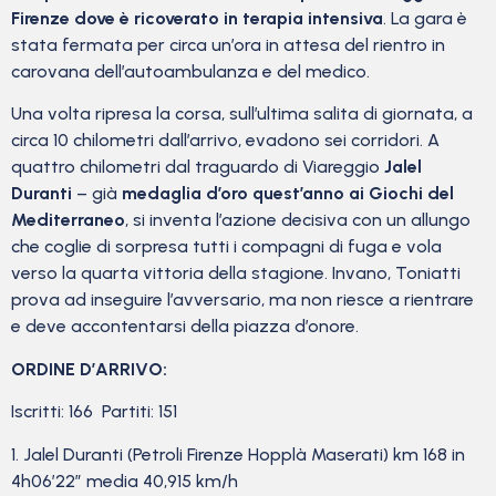
Firenze dove è ricoverato in terapia intensiva
. La gara è
stata fermata per circa un’ora in attesa del rientro in
carovana dell’autoambulanza e del medico.
Una volta ripresa la corsa, sull’ultima salita di giornata, a
circa 10 chilometri dall’arrivo, evadono sei corridori. A
quattro chilometri dal traguardo di Viareggio
Jalel
Duranti
– già
medaglia d’oro quest’anno ai Giochi del
Mediterraneo
, si inventa l’azione decisiva con un allungo
che coglie di sorpresa tutti i compagni di fuga e vola
verso la quarta vittoria della stagione. Invano, Toniatti
prova ad inseguire l’avversario, ma non riesce a rientrare
e deve accontentarsi della piazza d’onore.
ORDINE D’ARRIVO:
Iscritti: 166 Partiti: 151
1. Jalel Duranti (Petroli Firenze Hopplà Maserati) km 168 in
4h06’22” media 40,915 km/h