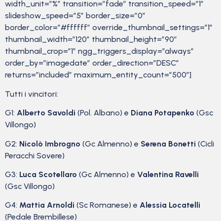
width_unit=”%” transition=”fade” transition_speed=”1″
slideshow_speed=”5″ border_size=”0″
border_color=”#ffffff” override_thumbnail_settings=”1″
thumbnail_width=”120″ thumbnail_height=”90″
thumbnail_crop=”1″ ngg_triggers_display=”always”
order_by=”imagedate” order_direction=”DESC”
returns=”included” maximum_entity_count=”500″]
Tutti i vincitori:
G1:
Alberto Savoldi
(Pol. Albano) e
Diana Potapenko
(Gsc
Villongo)
G2:
Nicolò Imbrogno
(Gc Almenno) e
Serena Bonetti
(Cicli
Peracchi Sovere)
G3:
Luca Scotellaro
(Gc Almenno) e
Valentina Ravelli
(Gsc Villongo)
G4:
Mattia Arnoldi
(Sc Romanese) e
Alessia Locatelli
(Pedale Brembillese)