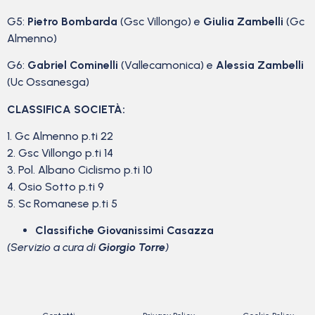
G5:
Pietro Bombarda
(Gsc Villongo) e
Giulia Zambelli
(Gc
Almenno)
G6:
Gabriel Cominelli
(Vallecamonica) e
Alessia Zambelli
(Uc Ossanesga)
CLASSIFICA SOCIETÀ:
1. Gc Almenno p.ti 22
2. Gsc Villongo p.ti 14
3. Pol. Albano Ciclismo p.ti 10
4. Osio Sotto p.ti 9
5. Sc Romanese p.ti 5
Classifiche Giovanissimi Casazza
(Servizio a cura di
Giorgio Torre
)