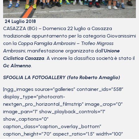
24 Luglio 2018
CASAZZA (BG) – Domenica 22 luglio a Casazza
tradizionale appuntamento per la categoria Giovanissimi
con la
Coppa Famiglia Ambrosini – Trofeo Migross
Ambrosini
, manifestazione organizzata dall’
Unione
Ciclistica Casazza
. A vincere la classifica società è stato il
Gc Almenno
.
SFOGLIA LA FOTOGALLERY (foto Roberto Amaglio)
[ngg_images source=”galleries” container_ids=”558″
display_type=”photocrati-
nextgen_pro_horizontal_filmstrip” image_crop=”0″
image_pan=”1″ show_playback_controls=”1″
show_captions=”0″
caption_class=”caption_overlay_bottom”
caption_height=”70″ aspect_ratio=”1.5″ width=”100″