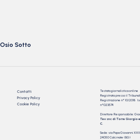
 Osio Sotto
Testata giornalistica online
Contatti
Registrata presso il Tribu
Privacy Policy
Registrazione n° 10/2018 Iscr
Cookie Policy
n°023574
Direttore Responsabile: Gio
Tev snc di Torre Giorgio e
C.
Sede: via Papa Giovanni XXII
24050 Calcinate (BG)