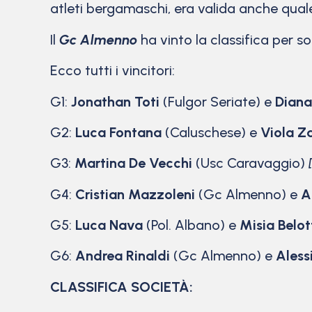
atleti bergamaschi, era valida anche qua
Il
Gc Almenno
ha vinto la classifica per so
Ecco tutti i vincitori:
G1:
Jonathan Toti
(Fulgor Seriate) e
Diana
G2:
Luca Fontana
(Caluschese) e
Viola Z
G3:
Martina De Vecchi
(Usc Caravaggio)
G4:
Cristian Mazzoleni
(Gc Almenno) e
Al
G5:
Luca Nava
(Pol. Albano) e
Misia Belot
G6:
Andrea Rinaldi
(Gc Almenno) e
Aless
CLASSIFICA SOCIETÀ: