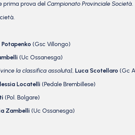
le prima prova del
Campionato Provinciale Società
.
cietà.
 Potapenko
(Gsc Villongo)
ambelli
(Uc Ossanesga)
[vince la classifica assoluta]
,
Luca Scotellaro
(Gc A
essia Locatelli
(Pedale Brembillese)
ti
(Pol. Bolgare)
ia Zambelli
(Uc Ossanesga)