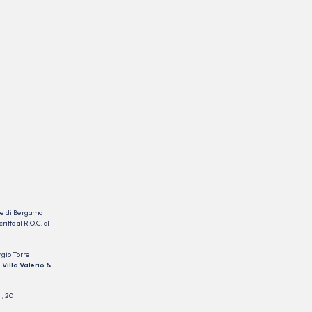
nale di Bergamo
itto al R.O.C. al
rgio Torre
 Villa Valerio &
I, 20