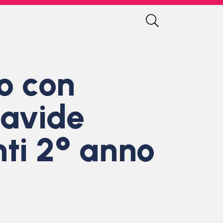
io con
Davide
nti 2° anno