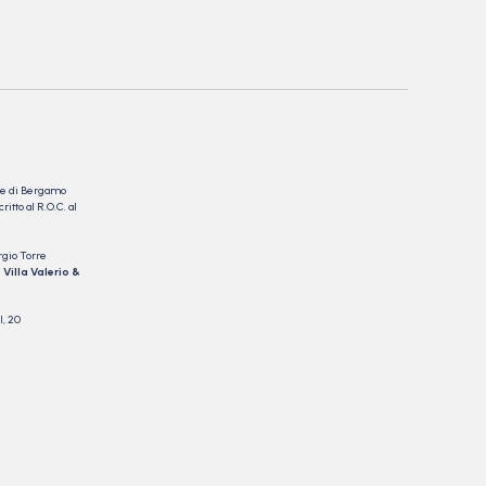
nale di Bergamo
itto al R.O.C. al
rgio Torre
 Villa Valerio &
I, 20