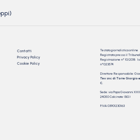
eppi)
Testata giornalistica online
Contatti
Registrata presso il Tribu
Privacy Policy
Registrazione n° 10/2018 Iscr
Cookie Policy
n°023574
Direttore Responsabile: Gio
Tev snc di Torre Giorgio e
C.
Sede: via Papa Giovanni XXII
24050 Calcinate (BG)
P.IVA 03901230163