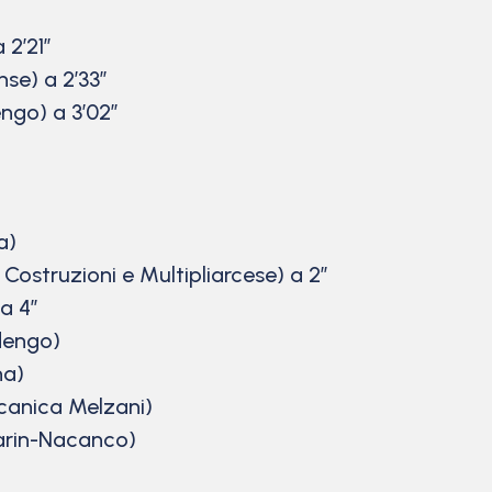
 2’21”
nse) a 2’33”
engo) a 3’02”
a)
Costruzioni e Multipliarcese) a 2″
 a 4″
dengo)
na)
canica Melzani)
Carin-Nacanco)