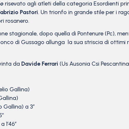
io
risevato agli atleti della categoria Esordienti 
abrizio Pastori
. Un trionfo in grande stile per i rag
ri rosanero.
e stagionale, dopo quella di Pontenure (Pc), ment
onco di Gussago allunga la sua striscia di ottimi ris
vinta da
Davide Ferrari
(Us Ausonia Csi Pescantina
lio Gallina)
Gallina)
o Gallina) a 3″
5″
a 1’46”