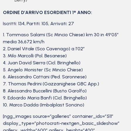
ORDINE D’ARRIVO ESORDIENTI 1° ANNO:
Iscritti: 134, Partiti: 105, Arrivati: 27
1. Tommaso Salami (Sc Mincio Chiese) km 30 in 49’05”
media 36,672 km/h
2. Daniel Vitale (Sco Cavenago) a 1’02”
3. Milo Marcolli (Pol. Besanese)
4. Juan David Sierra (Cicl. Biringhello)
5. Angelo Monister (Sc Mincio Chiese)
6. Alessandro Cattani (Ped. Saronnese)
7. Thomas Pedrini (Gazzanighese GBC App.)
8. Alessandro Buccellini (Busto Garolfo)
9. Edoardo Maria Banfi (Cicl. Biringhello)
10. Marco Dadda (Imbalplast Soncino)
[ngg_images source=”galleries” container_ids=”511″
display_type=”photocrati-nextgen_basic_slideshow”
gallery_width=”600″ gallery_height=”400″