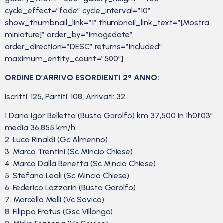
cycle_effect=”fade” cycle_interval=”10″
show_thumbnail_link=”1″ thumbnail_link_text=”[Mostra
miniature]” order_by=”imagedate”
order_direction=”DESC” returns=”included”
maximum_entity_count=”500″]
ORDINE D’ARRIVO ESORDIENTI 2° ANNO:
Iscritti: 125, Partiti: 108, Arrivati: 32
1 Dario Igor Belletta (Busto Garolfo) km 37,500 in 1h01’03”
media 36,855 km/h
2. Luca Rinaldi (Gc Almenno)
3. Marco Trentini (Sc Mincio Chiese)
4. Marco Dalla Benetta (Sc Mincio Chiese)
5. Stefano Leali (Sc Mincio Chiese)
6. Federico Lazzarin (Busto Garolfo)
7. Marcello Melli (Vc Sovico)
8. Filippo Fratus (Gsc Villongo)