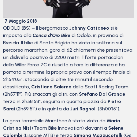
7 Maggio 2018
ODOLO (BS) – Il bergamasco
Johnny Cattaneo
si è
imposto alla
Conca d’Oro Bike
di Odolo, in provincia di
Brescia. Il bike di Santa Brigida ha vinto in solitaria sul
percorso marathon, gara di 62 chilometri che presentava
un dislivello positivo di 2200 metri. Il forte portacolori
della Wilier Force 7C è riuscito a fare la differenza e ha
portato a termine la propria prova con il tempo finale di
2h54’05”, staccando di oltre tre minuti il secondo
classificato,
Cristiano Salerno
della Scott Racing Team
(2h57’11”). Più staccati gli altri, con
Stefano Dal Grande
terzo in 2h58’58”, seguito in quarta piazza da
Pietro
Sarai
(2h59’51”) e in quinta da
Juri Ragnoli
(3h00’15”).
La gara femminile Marathon è stata vinta da
Maria
Cristina Nisi
(Team Bike Innovation) davanti a
Selene
Colombi
(Lissone MTB) e terza
Simona Mazzucotelli
(Gs