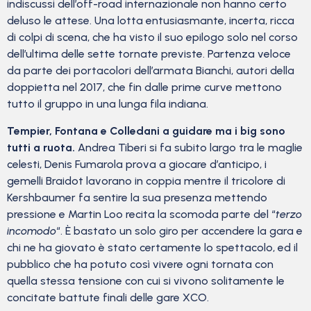
indiscussi dell’off-road internazionale non hanno certo
deluso le attese. Una lotta entusiasmante, incerta, ricca
di colpi di scena, che ha visto il suo epilogo solo nel corso
dell’ultima delle sette tornate previste. Partenza veloce
da parte dei portacolori dell’armata Bianchi, autori della
doppietta nel 2017, che fin dalle prime curve mettono
tutto il gruppo in una lunga fila indiana.
Tempier, Fontana e Colledani a guidare ma i big sono
tutti a ruota.
Andrea Tiberi si fa subito largo tra le maglie
celesti, Denis Fumarola prova a giocare d’anticipo, i
gemelli Braidot lavorano in coppia mentre il tricolore di
Kershbaumer fa sentire la sua presenza mettendo
pressione e Martin Loo recita la scomoda parte del “
terzo
incomodo
“. È bastato un solo giro per accendere la gara e
chi ne ha giovato è stato certamente lo spettacolo, ed il
pubblico che ha potuto così vivere ogni tornata con
quella stessa tensione con cui si vivono solitamente le
concitate battute finali delle gare XCO.