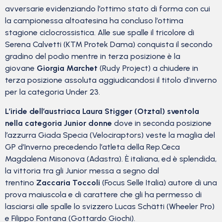
avversarie evidenziando l’ottimo stato di forma con cui
la campionessa altoatesina ha concluso l’ottima
stagione ciclocrossistica. Alle sue spalle il tricolore di
Serena Calvetti (KTM Protek Dama) conquista il secondo
gradino del podio mentre in terza posizione è la
giovane
Giorgia Marchet
(Rudy Project) a chiudere in
terza posizione assoluta aggiudicandosi il titolo d’inverno
per la categoria Under 23.
L’iride dell’austriaca Laura Stigger (Otztal) sventola
nella categoria Junior donne
dove in seconda posizione
l’azzurra Giada Specia (Velociraptors) veste la maglia del
GP d’Inverno precedendo l’atleta della Rep.Ceca
Magdalena Misonova (Adastra). È italiana, ed è splendida,
la vittoria tra gli Junior messa a segno dal
trentino
Zaccaria Toccoli
(Focus Selle Italia) autore di una
prova maiuscola e di carattere che gli ha permesso di
lasciarsi alle spalle lo svizzero Lucas Schätti (Wheeler Pro)
e Filippo Fontana (Gottardo Giochi).