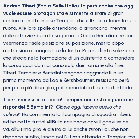
Andrea Tiberi (Focus Selle Italia) fa però capire che oggi
vuole essere protagonista
e si mette a tirare di gran
carriera con il francese Tempier che è il solo a tener la sua
ruota. Alle loro spalle attendono, o arrancano, mentre
dalle retrovie sbuca la sagoma di Gioele Bertolini che con
veemenza risale posizione su posizione, metro dopo
metro sino a conquistare la testa. Poi una lenta selezione,
che sfocia nella formazione di un quintetto a comandare
la corsa quando mancano solo due tornate alla fine.
Tiberi, Tempier e Bertolini vengono riagganciati in un
primo momento da Loo e Kershbaumer, resistono però
per poco più di un giro, poi hanno inizio i fuochi d’artificio.
Tiberi non esita, attacca! Tempier non resta a guardare,
risponde! E Bertolini?
“
Gioele oggi faceva quello che
voleva!
” Ha commentato il compagno di squadra Tiberi,
ed ha detto tutto! #IlBullo nazionale apre il gas e se ne
va, all’ultimo giro, e dietro di lui anche #IronTibi, che non
risponde subito, lancia poi l’ultimo affondo a Tempier che