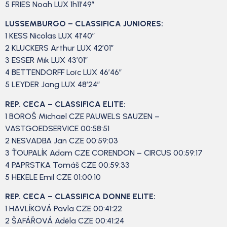
5 FRIES Noah LUX 1h11’49”
LUSSEMBURGO – CLASSIFICA JUNIORES:
1 KESS Nicolas LUX 41’40”
2 KLUCKERS Arthur LUX 42’01”
3 ESSER Mik LUX 43’01”
4 BETTENDORFF Loïc LUX 46’46”
5 LEYDER Jang LUX 48’24”
REP. CECA – CLASSIFICA ELITE:
1 BOROŠ Michael CZE PAUWELS SAUZEN –
VASTGOEDSERVICE 00:58:51
2 NESVADBA Jan CZE 00:59:03
3 ŤOUPALÍK Adam CZE CORENDON – CIRCUS 00:59:17
4 PAPRSTKA Tomáš CZE 00:59:33
5 HEKELE Emil CZE 01:00:10
REP. CECA – CLASSIFICA DONNE ELITE:
1 HAVLÍKOVÁ Pavla CZE 00:41:22
2 ŠAFÁŘOVÁ Adéla CZE 00:41:24