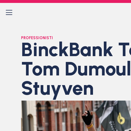
PROFESSIONISTI
BinckBank To
Tom Dumouli
Stuyven