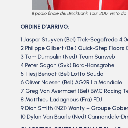
Il podio finale del BinckBank Tour 2017 vinto d
ORDINE D’ARRIVO:
1 Jasper Stuyven (Bel) Trek-Segafredo 4:0
2 Philippe Gilbert (Bel) Quick-Step Floors 
3 Tom Dumoulin (Ned) Team Sunweb
4 Peter Sagan (Svk) Bora-Hansgrohe
5 Tiesj Benoot (Bel) Lotto Soudal
6 Oliver Naesen (Bel) AG2R La Mondiale
7 Greg Van Avermaet (Bel) BMC Racing 
8 Matthieu Ladagnous (Fra) FDJ
9 Dion Smith (NZl) Wanty – Groupe Gobe
10 Dylan Van Baarle (Ned) Cannondale-D