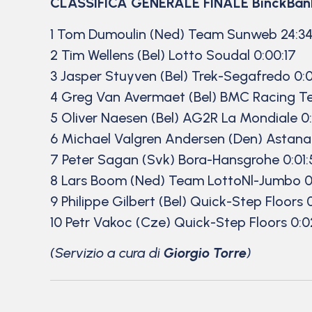
CLASSIFICA GENERALE FINALE BinckBank
1 Tom Dumoulin (Ned) Team Sunweb 24:34
2 Tim Wellens (Bel) Lotto Soudal 0:00:17
3 Jasper Stuyven (Bel) Trek-Segafredo 0:
4 Greg Van Avermaet (Bel) BMC Racing T
5 Oliver Naesen (Bel) AG2R La Mondiale 0:
6 Michael Valgren Andersen (Den) Astana 
7 Peter Sagan (Svk) Bora-Hansgrohe 0:01:
8 Lars Boom (Ned) Team LottoNl-Jumbo 0:
9 Philippe Gilbert (Bel) Quick-Step Floors 0
10 Petr Vakoc (Cze) Quick-Step Floors 0:0
(Servizio a cura di
Giorgio Torre
)