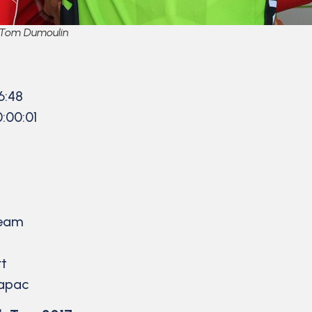
a Tom Dumoulin
6:48
0:00:01
Team
rt
rapac