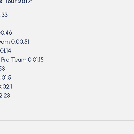
 Tour 2017:
:33
00:46
eam 0:00:51
01:14
Pro Team 0:01:15
53
01:5
:02:1
2:23