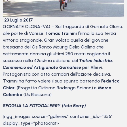
23 Luglio 2017
GORNATE OLONA (VA) – Sul traguardo di Gornate Olona,
alle porte di Varese,
Tomas Trainini
firma la sua terza
vittoria stagionale. Gran volata quella del giovane
bresciano del Gs Ronco Maurigi Delio Gallina che
nettamente domina gli ultimi 250 metri cogliendo il
successo nella 42esima edizione del
Trofeo Industria,
Commercio ed Artigianato Gornatese
per Allievi.
Protagonista con otto corridori dell’azione decisiva,
Trainini ha fatto valere il suo spunto battendo
Federico
Chiari
(Progetto Ciclismo Rodengo Saiano) e
Marco
Colombo
(Us Biassono).
SFOGLIA LA FOTOGALERRY (foto Berry)
[ngg_images source=”galleries” container_ids=”356″
display_type=”photocrati-