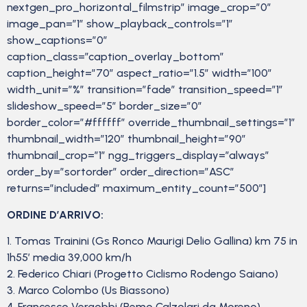
nextgen_pro_horizontal_filmstrip” image_crop=”0″
image_pan=”1″ show_playback_controls=”1″
show_captions=”0″
caption_class=”caption_overlay_bottom”
caption_height=”70″ aspect_ratio=”1.5″ width=”100″
width_unit=”%” transition=”fade” transition_speed=”1″
slideshow_speed=”5″ border_size=”0″
border_color=”#ffffff” override_thumbnail_settings=”1″
thumbnail_width=”120″ thumbnail_height=”90″
thumbnail_crop=”1″ ngg_triggers_display=”always”
order_by=”sortorder” order_direction=”ASC”
returns=”included” maximum_entity_count=”500″]
ORDINE D’ARRIVO:
1. Tomas Trainini (Gs Ronco Maurigi Delio Gallina) km 75 in
1h55′ media 39,000 km/h
2. Federico Chiari (Progetto Ciclismo Rodengo Saiano)
3. Marco Colombo (Us Biassono)
4. Francesco Vergobbi (Remo Calzolari da Moreno)