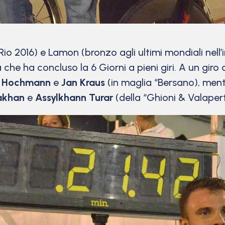
Rio 2016) e Lamon (bronzo agli ultimi mondiali nel
he ha concluso la 6 Giorni a pieni giri. A un giro di
ri Hochmann
e
Jan Kraus
(in maglia “Bersano), mentr
akhan
e
Assylkhann Turar
(della “Ghioni & Valapert