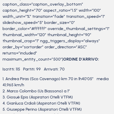
caption_class=”caption_overlay_bottom”
caption_height=”70″ aspect_ratio=”1.5″ width=”100″
width_unit=”%” transition=”fade” transition_speed=”1″
slideshow_speed=”5″ border_size=”0″
border_color=”#ffffff” override_thumbnail_settings=”1″
thumbnail_width=”120″ thumbnail_height=”90″
thumbnail_crop=”1″ ngg_triggers_display=”always”
order_by=”sortorder” order_direction=”ASC”
returns=”included”
maximum_entity_count=”500″]
ORDINE D’ARRIVO:
Iscritti: 115 Partiti: 99 Arrivati: 70
1. Andrea Piras (Sco Cavenago) km 70 in 1h40’05” media
41,965 km/h
2. Marco Colombo (Us Biassono) a 1″
3. Giosuè Epis (Aspiratori Otelli VTFM)
4. Gianluca Crdioli (Aspiratori Otelli VTFM)
5. Giuseppe Perino (Aspiratori Otelli VTFM)