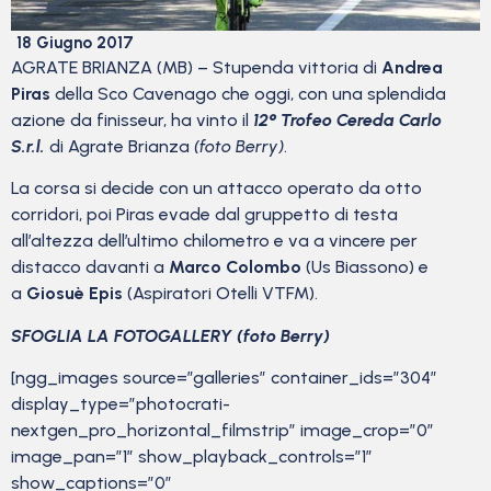
18 Giugno 2017
AGRATE BRIANZA (MB) – Stupenda vittoria di
Andrea
Piras
della Sco Cavenago che oggi, con una splendida
azione da finisseur, ha vinto il
12° Trofeo Cereda Carlo
S.r.l.
di Agrate Brianza
(foto Berry)
.
La corsa si decide con un attacco operato da otto
corridori, poi Piras evade dal gruppetto di testa
all’altezza dell’ultimo chilometro e va a vincere per
distacco davanti a
Marco Colombo
(Us Biassono) e
a
Giosuè Epis
(Aspiratori Otelli VTFM).
SFOGLIA LA FOTOGALLERY (foto Berry)
[ngg_images source=”galleries” container_ids=”304″
display_type=”photocrati-
nextgen_pro_horizontal_filmstrip” image_crop=”0″
image_pan=”1″ show_playback_controls=”1″
show_captions=”0″