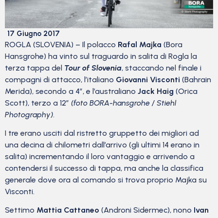
17 Giugno 2017
ROGLA (SLOVENIA) – Il polacco
Rafal Majka
(Bora
Hansgrohe) ha vinto sul traguardo in salita di Rogla la
terza tappa del
Tour of Slovenia
, staccando nel finale i
compagni di attacco, l’italiano
Giovanni Visconti
(Bahrain
Merida), secondo a 4″, e l’australiano
Jack Haig
(Orica
Scott), terzo a 12″
(foto BORA-hansgrohe / Stiehl
Photography)
.
I tre erano usciti dal ristretto gruppetto dei migliori ad
una decina di chilometri dall’arrivo (gli ultimi 14 erano in
salita) incrementando il loro vantaggio e arrivendo a
contendersi il successo di tappa, ma anche la classifica
generale dove ora al comando si trova proprio Majka su
Visconti.
Settimo
Mattia Cattaneo
(Androni Sidermec), nono
Ivan