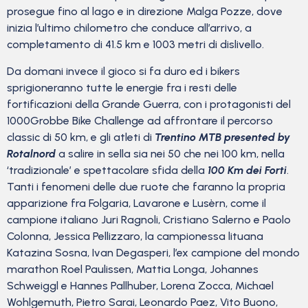
prosegue fino al lago e in direzione Malga Pozze, dove
inizia l’ultimo chilometro che conduce all’arrivo, a
completamento di 41.5 km e 1003 metri di dislivello.
Da domani invece il gioco si fa duro ed i bikers
sprigioneranno tutte le energie fra i resti delle
fortificazioni della Grande Guerra, con i protagonisti del
1000Grobbe Bike Challenge ad affrontare il percorso
classic di 50 km, e gli atleti di
Trentino MTB presented by
Rotalnord
a salire in sella sia nei 50 che nei 100 km, nella
‘tradizionale’ e spettacolare sfida della
100 Km dei Forti
.
Tanti i fenomeni delle due ruote che faranno la propria
apparizione fra Folgaria, Lavarone e Lusèrn, come il
campione italiano Juri Ragnoli, Cristiano Salerno e Paolo
Colonna, Jessica Pellizzaro, la campionessa lituana
Katazina Sosna, Ivan Degasperi, l’ex campione del mondo
marathon Roel Paulissen, Mattia Longa, Johannes
Schweiggl e Hannes Pallhuber, Lorena Zocca, Michael
Wohlgemuth, Pietro Sarai, Leonardo Paez, Vito Buono,