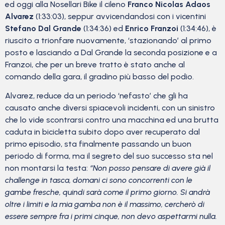
ed oggi alla Nosellari Bike il cileno
Franco Nicolas Adaos
Alvarez
(1:33:03), seppur avvicendandosi con i vicentini
Stefano Dal Grande
(1:34:36) ed
Enrico Franzoi
(1:34:46), è
riuscito a trionfare nuovamente, ‘stazionando’ al primo
posto e lasciando a Dal Grande la seconda posizione e a
Franzoi, che per un breve tratto è stato anche al
comando della gara, il gradino più basso del podio.
Alvarez, reduce da un periodo ‘nefasto’ che gli ha
causato anche diversi spiacevoli incidenti, con un sinistro
che lo vide scontrarsi contro una macchina ed una brutta
caduta in bicicletta subito dopo aver recuperato dal
primo episodio, sta finalmente passando un buon
periodo di forma, ma il segreto del suo successo sta nel
non montarsi la testa:
“Non posso pensare di avere già il
challenge in tasca, domani ci sono concorrenti con le
gambe fresche, quindi sarà come il primo giorno. Si andrà
oltre i limiti e la mia gamba non è il massimo, cercherò di
essere sempre fra i primi cinque, non devo aspettarmi nulla.