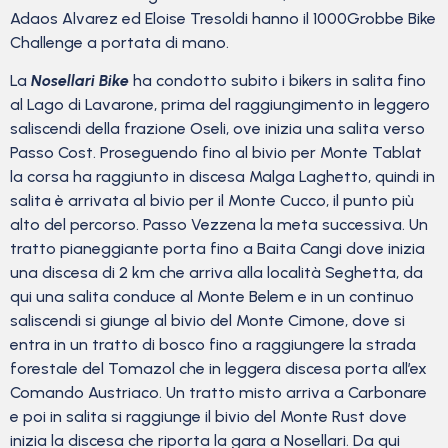
Adaos Alvarez ed Eloise Tresoldi hanno il 1000Grobbe Bike
Challenge a portata di mano.
La
Nosellari Bike
ha condotto subito i bikers in salita fino
al Lago di Lavarone, prima del raggiungimento in leggero
saliscendi della frazione Oseli, ove inizia una salita verso
Passo Cost. Proseguendo fino al bivio per Monte Tablat
la corsa ha raggiunto in discesa Malga Laghetto, quindi in
salita è arrivata al bivio per il Monte Cucco, il punto più
alto del percorso. Passo Vezzena la meta successiva. Un
tratto pianeggiante porta fino a Baita Cangi dove inizia
una discesa di 2 km che arriva alla località Seghetta, da
qui una salita conduce al Monte Belem e in un continuo
saliscendi si giunge al bivio del Monte Cimone, dove si
entra in un tratto di bosco fino a raggiungere la strada
forestale del Tomazol che in leggera discesa porta all’ex
Comando Austriaco. Un tratto misto arriva a Carbonare
e poi in salita si raggiunge il bivio del Monte Rust dove
inizia la discesa che riporta la gara a Nosellari. Da qui