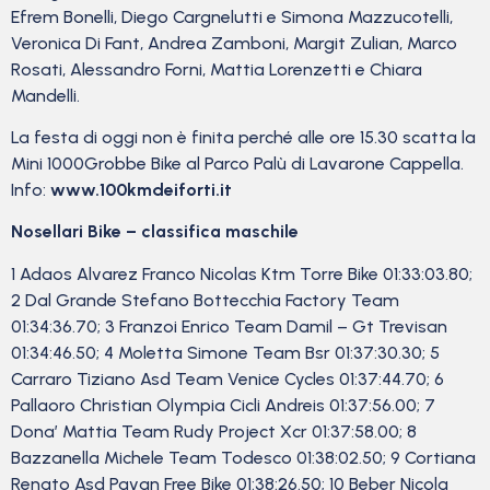
Efrem Bonelli, Diego Cargnelutti e Simona Mazzucotelli,
Veronica Di Fant, Andrea Zamboni, Margit Zulian, Marco
Rosati, Alessandro Forni, Mattia Lorenzetti e Chiara
Mandelli.
La festa di oggi non è finita perché alle ore 15.30 scatta la
Mini 1000Grobbe Bike al Parco Palù di Lavarone Cappella.
Info:
www.100kmdeiforti.it
Nosellari Bike – classifica maschile
1 Adaos Alvarez Franco Nicolas Ktm Torre Bike 01:33:03.80;
2 Dal Grande Stefano Bottecchia Factory Team
01:34:36.70; 3 Franzoi Enrico Team Damil – Gt Trevisan
01:34:46.50; 4 Moletta Simone Team Bsr 01:37:30.30; 5
Carraro Tiziano Asd Team Venice Cycles 01:37:44.70; 6
Pallaoro Christian Olympia Cicli Andreis 01:37:56.00; 7
Dona’ Mattia Team Rudy Project Xcr 01:37:58.00; 8
Bazzanella Michele Team Todesco 01:38:02.50; 9 Cortiana
Renato Asd Pavan Free Bike 01:38:26.50; 10 Beber Nicola