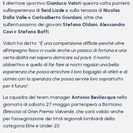
Il direttore sportivo
Gianluca Valoti
questa volta punterà
sull’esperienza di
Seid Lizde
e sulla tenacia di
Nicolas
Dalla Valle
e
Carloalberto Giordani
, oltre che
sull’entusiasmo dei giovani
Stefano Oldani
,
Alessandro
Covi
e
Stefano Baffi
.
Valoti ha detto:
“È una competizione difficile perché oltre
all’impegno fisico ci vuole anche un pizzico di fortuna e una
certa abilità nel sapersi districare sul pavé. Il nostro
obbiettivo è quello di far fare ai nostri ragazzi una bella
esperienza che possa arricchire il loro bagaglio di atleti e di
uomini con la speranza che possa servire loro soprattutto
per il futuro”
.
La squadra del team manager
Antonio Bevilacqua
nella
giornata di sabato 27 maggio parteciperà a Botticino
(Brescia) al
Gran Premio Valverde
, che sarà valido anche
per l’assegnazione dei titoli regionali lombardi della
categoria Elite e Under 23.