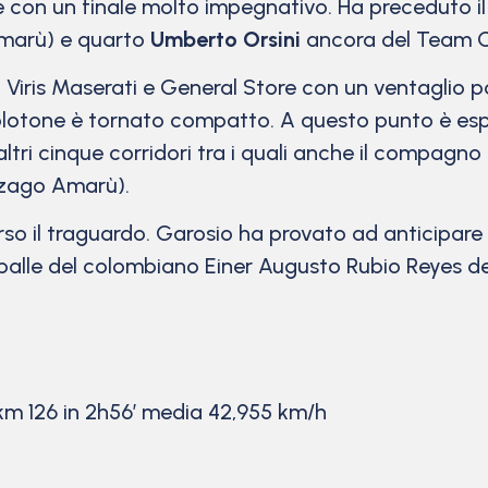
 e con un finale molto impegnativo. Ha preceduto i
marù) e quarto
Umberto Orsini
ancora del Team C
a, Viris Maserati e General Store con un ventaglio 
l plotone è tornato compatto. A questo punto è esp
ltri cinque corridori tra i quali anche il compagno 
zago Amarù).
erso il traguardo. Garosio ha provato ad anticipare 
palle del colombiano Einer Augusto Rubio Reyes de
km 126 in 2h56′ media 42,955 km/h