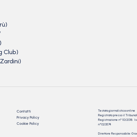
rù)
”
)
g Club)
Zardini)
Testata giornalistica online
Contatti
Registrata presso il Tribu
Privacy Policy
Registrazione n° 10/2018 Iscr
Cookie Policy
n°023574
Direttore Responsabile: Gio