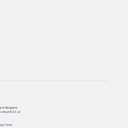
nale di Bergamo
itto al R.O.C. al
rgio Torre