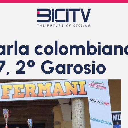
arla colombiano
, 2° Garosio