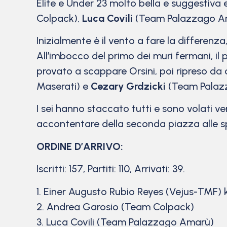
Elite e Under 23 molto bella e suggestiva
Colpack),
Luca Covili
(Team Palazzago A
Inizialmente è il vento a fare la differenz
All’imbocco del primo dei muri fermani, i
provato a scappare Orsini, poi ripreso da a
Maserati) e
Cezary Grdzicki
(Team Palaz
I sei hanno staccato tutti e sono volati v
accontentare della seconda piazza alle s
ORDINE D’ARRIVO:
Iscritti: 157, Partiti: 110, Arrivati: 39.
1. Einer Augusto Rubio Reyes (Vejus-TMF) 
2. Andrea Garosio (Team Colpack)
3. Luca Covili (Team Palazzago Amarù)