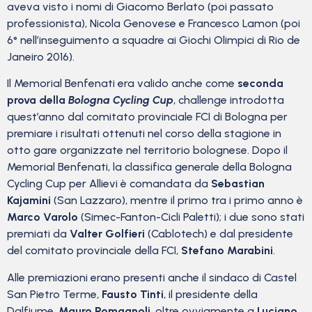
aveva visto i nomi di Giacomo Berlato (poi passato
professionista), Nicola Genovese e Francesco Lamon (poi
6° nell’inseguimento a squadre ai Giochi Olimpici di Rio de
Janeiro 2016).
Il Memorial Benfenati era valido anche come
seconda
prova della
Bologna Cycling Cup
, challenge introdotta
quest’anno dal comitato provinciale FCI di Bologna per
premiare i risultati ottenuti nel corso della stagione in
otto gare organizzate nel territorio bolognese. Dopo il
Memorial Benfenati, la classifica generale della Bologna
Cycling Cup per Allievi è comandata da
Sebastian
Kajamini
(San Lazzaro), mentre il primo tra i primo anno è
Marco Varolo
(Simec-Fanton-Cicli Paletti); i due sono stati
premiati da
Valter Golfieri
(Cablotech) e dal presidente
del comitato provinciale della FCI,
Stefano Marabini
.
Alle premiazioni erano presenti anche il sindaco di Castel
San Pietro Terme,
Fausto Tinti
, il presidente della
Dalfiume,
Mauro Romagnoli
, oltre ovviamente a
Luciano