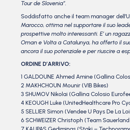
Tour de Slovenia”.
Soddisfatto anche il team manager dell’
Marocco, ottima nel supportare il suo lead
prospettive molto interessanti. E’ un ragaz
Oman e Volta a Catalunya, ha offerto il su
ancora il suo potenziale e per riuscire a es
ORDINE D’ARRIVO:
1 GALDOUNE Ahmed Amine (Gallina Colosio
2 MAKHCHOUN Mounir (VIB Bikes)
3 SHUMOV Nikolai (Gallina Colosio Eurofe
4 KEOUGH Luke (UnitedHealthcare Pro Cy
5 SELLIER Simon (Vendee U Pays De La Loi
6 SCHWEIZER Christoph (Team Sauerland 
7 KAUPAS Gediminas (Staki – Technoram