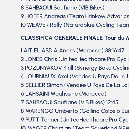
8 SAHBAOUI Soufiane (VIB Bikes)
9 HOFER Andreas (Team Hrinkow Advarics
10 WEAVER Rolly (Naturablue Cycling Tea
CLASSIFICA GENERALE FINALE Tour du 
1 AIT EL ABDIA Anass (Morocco) 38:16:47
2 JONES Chris (UnitedHealthcare Pro Cycl
3 POZDNYAKOV Kirill (Synergy Baku Cycling
4 JOURNIAUX Axel (Vendee U Pays De La Lo
5 SELLIER Simon (Vendee U Pays De La Loir
6 LAHSAINI Mouhssine (Morocco)
7 SAHBAOUI Soufiane (VIB Bikes) 12:45
8 MARENGO Umberto (Gallina Colosio Eur
9 PUTT Tanner (UnitedHealthcare Pro Cycl
10 MAGER Christian (Team Sauerland NRW 