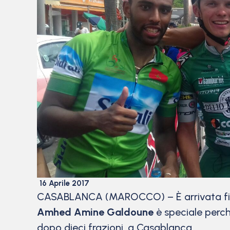
16 Aprile 2017
CASABLANCA (MAROCCO) – È arrivata finalm
Amhed Amine Galdoune
è speciale perch
dopo dieci frazioni, a Casablanca.