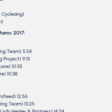
 Cycleang)
m)
Maroc 2017:
ing Team) 5:54
 Project) 9:31
ire) 10:35
e) 10:38
ofeed) 12:56
ing Team) 13:25
p/b Henley & Partners) 14:54