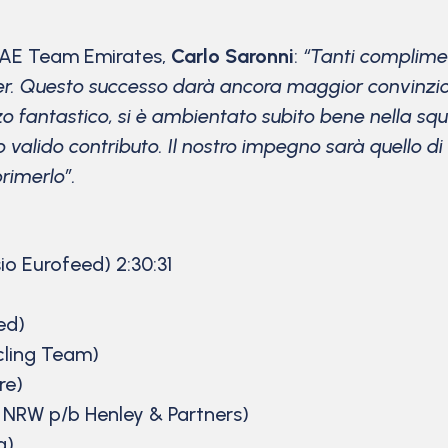
UAE Team Emirates,
Carlo Saronni
:
“Tanti complime
er.
Questo successo darà ancora maggior convinzione
zo fantastico, si è ambientato subito bene nella sq
o valido contributo.
Il nostro impegno sarà quello di o
primerlo”.
 Eurofeed) 2:30:31
ed)
cling Team)
re)
NRW p/b Henley & Partners)
a)