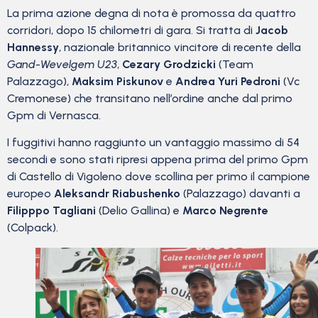
La prima azione degna di nota è promossa da quattro
corridori, dopo 15 chilometri di gara. Si tratta di
Jacob
Hannessy
, nazionale britannico vincitore di recente della
Gand-Wevelgem U23
,
Cezary Grodzicki
(Team
Palazzago),
Maksim Piskunov
e
Andrea Yuri Pedroni
(Vc
Cremonese) che transitano nell’ordine anche dal primo
Gpm di Vernasca.
I fuggitivi hanno raggiunto un vantaggio massimo di 54
secondi e sono stati ripresi appena prima del primo Gpm
di Castello di Vigoleno dove scollina per primo il campione
europeo
Aleksandr Riabushenko
(Palazzago) davanti a
Filipppo Tagliani
(Delio Gallina) e
Marco Negrente
(Colpack).