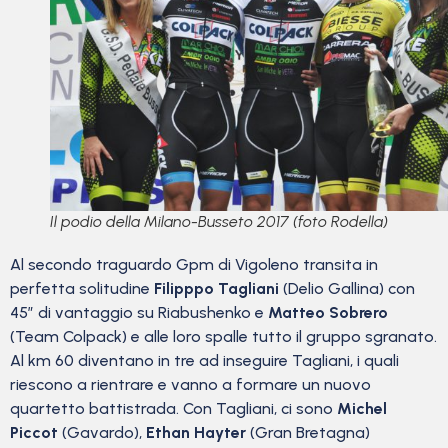
Il podio della Milano-Busseto 2017 (foto Rodella)
Al secondo traguardo Gpm di Vigoleno transita in
perfetta solitudine
Filipppo Tagliani
(Delio Gallina) con
45″ di vantaggio su Riabushenko e
Matteo Sobrero
(Team Colpack) e alle loro spalle tutto il gruppo sgranato.
Al km 60 diventano in tre ad inseguire Tagliani, i quali
riescono a rientrare e vanno a formare un nuovo
quartetto battistrada. Con Tagliani, ci sono
Michel
Piccot
(Gavardo),
Ethan Hayter
(Gran Bretagna)