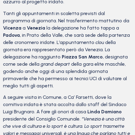
azzurro al progetto iridato.
Tanti gli appuntamenti in scaletta previsti dal
programma di giornata. Nel trasferimento mattutino da
Vicenza
a
Venezia
la delegazione ha fatto tappa a
Padova
, in Prato della Valle, che sarà sede della partenza
delle cronomero iridate. L’appuntamento
clou
della
giornata era rappresentato però da Venezia. La
delegazione ha raggiunto
Piazza San Marco
, designata
come sede della
grand depart
della gara elite maschile,
godendo anche oggi di una splendida giornata
primaverile che ha permesso ai tecnici UCI di valutare al
meglio tutti gli aspetti.
A seguire visita in Comune, a Ca’ Farsetti, dove la
comitiva iridata è stata accolta dallo staff del Sindaco
Luigi Brugnaro. A fare gli onori di casa
Linda Damiano
presidente del Consiglio Comunale.
“Venezia è una città
che vive di cultura e lo sport è cultura. Lo sport trasmette
valori e messaggi universali, è una lingua che parlano tutti e