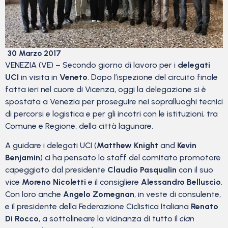
30 Marzo 2017
VENEZIA (VE) – Secondo giorno di lavoro per i
delegati
UCI
in visita in
Veneto
. Dopo l’ispezione del circuito finale
fatta ieri nel cuore di Vicenza, oggi la delegazione si è
spostata a Venezia per proseguire nei sopralluoghi tecnici
di percorsi e logistica e per gli incotri con le istituzioni, tra
Comune e Regione, della città lagunare.
A guidare i delegati UCI (
Matthew Knight
and
Kevin
Benjamin
) ci ha pensato lo staff del comitato promotore
capeggiato dal presidente
Claudio Pasqualin
con il suo
vice
Moreno Nicoletti
e il consigliere
Alessandro Belluscio
.
Con loro anche
Angelo Zomegnan
, in veste di consulente,
e il presidente della Federazione Ciclistica Italiana
Renato
Di Rocco
, a sottolineare la vicinanza di tutto il
clan