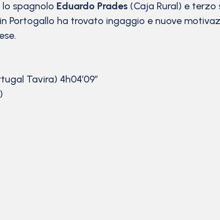
t lo spagnolo
Eduardo Prades
(Caja Rural) e terzo 
in Portogallo ha trovato ingaggio e nuove motivazi
ese.
rtugal Tavira) 4h04’09”
)