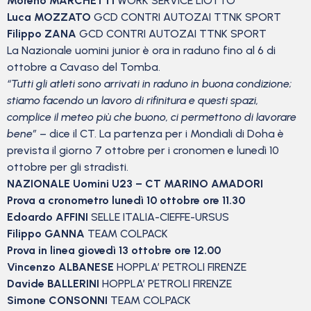
Moreno MARCHETTI
WORK SERVICE LIOTTO
Luca MOZZATO
GCD CONTRI AUTOZAI TTNK SPORT
Filippo ZANA
GCD CONTRI AUTOZAI TTNK SPORT
La Nazionale uomini junior è ora in raduno fino al 6 di
ottobre a Cavaso del Tomba.
“Tutti gli atleti sono arrivati in raduno in buona condizione;
stiamo facendo un lavoro di rifinitura e questi spazi,
complice il meteo più che buono, ci permettono di lavorare
bene”
– dice il CT. La partenza per i Mondiali di Doha è
prevista il giorno 7 ottobre per i cronomen e lunedì 10
ottobre per gli stradisti.
NAZIONALE Uomini U23 – CT MARINO AMADORI
Prova a cronometro lunedì 10 ottobre ore 11.30
Edoardo AFFINI
SELLE ITALIA-CIEFFE-URSUS
Filippo GANNA
TEAM COLPACK
Prova in linea giovedì 13 ottobre ore 12.00
Vincenzo ALBANESE
HOPPLA’ PETROLI FIRENZE
Davide BALLERINI
HOPPLA’ PETROLI FIRENZE
Simone CONSONNI
TEAM COLPACK