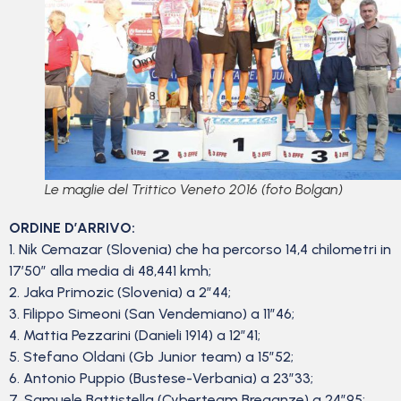
Le maglie del Trittico Veneto 2016 (foto Bolgan)
ORDINE D’ARRIVO:
1. Nik Cemazar (Slovenia) che ha percorso 14,4 chilometri in
17’50” alla media di 48,441 kmh;
2. Jaka Primozic (Slovenia) a 2”44;
3. Filippo Simeoni (San Vendemiano) a 11”46;
4. Mattia Pezzarini (Danieli 1914) a 12”41;
5. Stefano Oldani (Gb Junior team) a 15”52;
6. Antonio Puppio (Bustese-Verbania) a 23”33;
7. Samuele Battistella (Cyberteam Breganze) a 24”95;