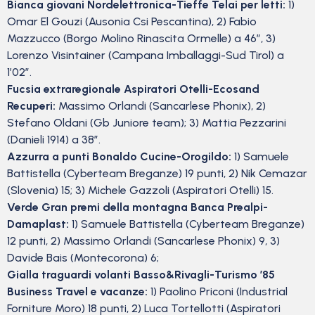
Bianca giovani Nordelettronica-Tieffe Telai per letti:
1)
Omar El Gouzi (Ausonia Csi Pescantina), 2) Fabio
Mazzucco (Borgo Molino Rinascita Ormelle) a 46”, 3)
Lorenzo Visintainer (Campana Imballaggi-Sud Tirol) a
1’02”.
Fucsia extraregionale Aspiratori Otelli-Ecosand
Recuperi:
Massimo Orlandi (Sancarlese Phonix), 2)
Stefano Oldani (Gb Juniore team); 3) Mattia Pezzarini
(Danieli 1914) a 38”.
Azzurra a punti Bonaldo Cucine-Orogildo:
1) Samuele
Battistella (Cyberteam Breganze) 19 punti, 2) Nik Cemazar
(Slovenia) 15; 3) Michele Gazzoli (Aspiratori Otelli) 15.
Verde Gran premi della montagna Banca Prealpi-
Damaplast:
1) Samuele Battistella (Cyberteam Breganze)
12 punti, 2) Massimo Orlandi (Sancarlese Phonix) 9, 3)
Davide Bais (Montecorona) 6;
Gialla traguardi volanti Basso&Rivagli-Turismo ’85
Business Travel e vacanze:
1) Paolino Priconi (Industrial
Forniture Moro) 18 punti, 2) Luca Tortellotti (Aspiratori