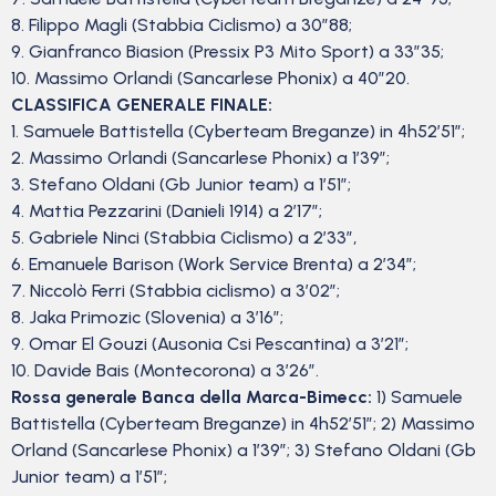
8. Filippo Magli (Stabbia Ciclismo) a 30”88;
9. Gianfranco Biasion (Pressix P3 Mito Sport) a 33”35;
10. Massimo Orlandi (Sancarlese Phonix) a 40”20.
CLASSIFICA GENERALE FINALE:
1. Samuele Battistella (Cyberteam Breganze) in 4h52’51”;
2. Massimo Orlandi (Sancarlese Phonix) a 1’39”;
3. Stefano Oldani (Gb Junior team) a 1’51”;
4. Mattia Pezzarini (Danieli 1914) a 2’17”;
5. Gabriele Ninci (Stabbia Ciclismo) a 2’33”,
6. Emanuele Barison (Work Service Brenta) a 2’34”;
7. Niccolò Ferri (Stabbia ciclismo) a 3’02”;
8. Jaka Primozic (Slovenia) a 3’16”;
9. Omar El Gouzi (Ausonia Csi Pescantina) a 3’21”;
10. Davide Bais (Montecorona) a 3’26”.
Rossa generale Banca della Marca-Bimecc:
1) Samuele
Battistella (Cyberteam Breganze) in 4h52’51”; 2) Massimo
Orland (Sancarlese Phonix) a 1’39”; 3) Stefano Oldani (Gb
Junior team) a 1’51”;