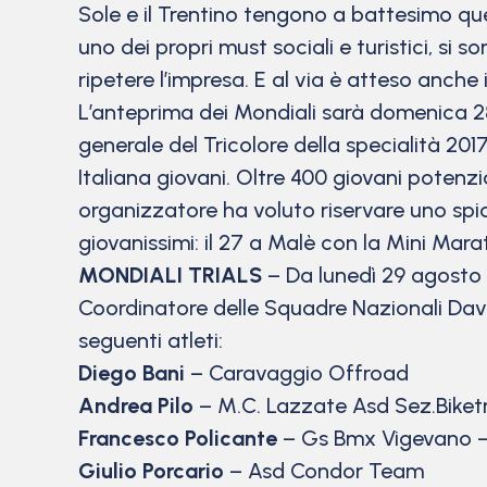
Sole e il Trentino tengono a battesimo que
uno dei propri must sociali e turistici, si
ripetere l’impresa. E al via è atteso anche 
L’anteprima dei Mondiali sarà domenica 28
generale del Tricolore della specialità 201
Italiana giovani. Oltre 400 giovani potenzi
organizzatore ha voluto riservare uno spic
giovanissimi: il 27 a Malè con la Mini Ma
MONDIALI TRIALS
– Da lunedì 29 agosto a 
Coordinatore delle Squadre Nazionali Dav
seguenti atleti:
Diego Bani
– Caravaggio Offroad
Andrea Pilo
– M.C. Lazzate Asd Sez.Biketr
Francesco Policante
– Gs Bmx Vigevano 
Giulio Porcario
– Asd Condor Team