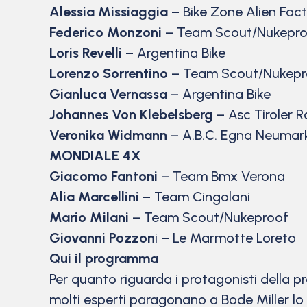
Alessia Missiaggia
– Bike Zone Alien Fac
Federico Monzoni
– Team Scout/Nukepro
Loris Revelli
– Argentina Bike
Lorenzo Sorrentino
– Team Scout/Nukepr
Gianluca Vernassa
– Argentina Bike
Johannes Von Klebelsberg
– Asc Tiroler 
Veronika Widmann
– A.B.C. Egna Neumar
MONDIALE 4X
Giacomo Fantoni
– Team Bmx Verona
Alia Marcellini
– Team Cingolani
Mario Milani
– Team Scout/Nukeproof
Giovanni Pozzon
i – Le Marmotte Loreto
Qui il programma
Per quanto riguarda i protagonisti della p
molti esperti paragonano a Bode Miller lo s