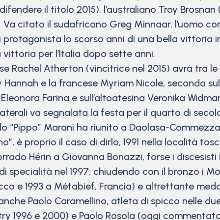
difendere il titolo 2015), l’australiano Troy Brosna
Va citato il sudafricano Greg Minnaar, l’uomo con p
i protagonista lo scorso anni di una bella vittoria in 
vittoria per l’Italia dopo sette anni.
se Rachel Atherton (vincitrice nel 2015) avrà tra l
Hannah e la francese Myriam Nicole, seconda sulla
na Eleonora Farina e sull’altoatesina Veronika Widma
laterali va segnalata la festa per il quarto di secolo 
o “Pippo” Marani ha riunito a Daolasa-Commezzadu
no”, è proprio il caso di dirlo, 1991 nella località t
orrado Hérin a Giovanna Bonazzi, forse i discesisti it
specialità nel 1997, chiudendo con il bronzo i Mon
Ciocco e 1993 a Métabief, Francia) e altrettante med
no anche Paolo Caramellino, atleta di spicco nelle du
try 1996 e 2000) e Paolo Rosola (oggi commentator