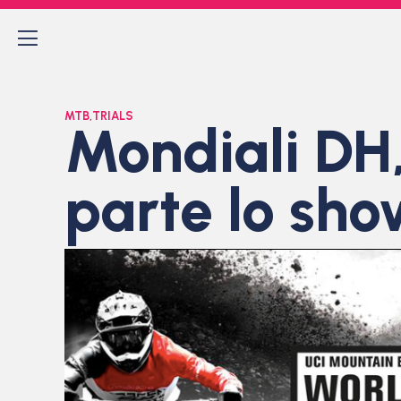
MTB
,
TRIALS
Mondiali DH, 
parte lo show