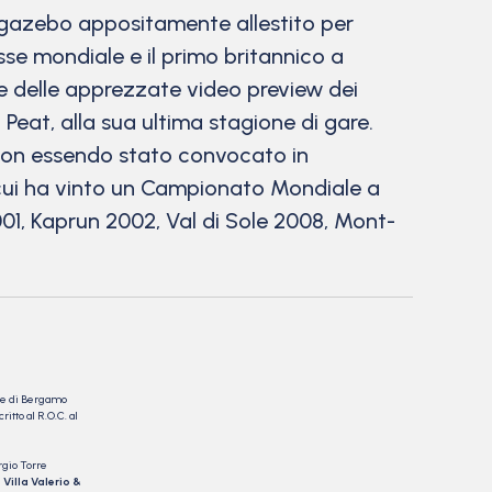
 al gazebo appositamente allestito per
sse mondiale e il primo britannico a
re delle apprezzate video preview dei
eat, alla sua ultima stagione di gare.
– non essendo stato convocato in
n cui ha vinto un Campionato Mondiale a
01, Kaprun 2002, Val di Sole 2008, Mont-
nale di Bergamo
itto al R.O.C. al
rgio Torre
 Villa Valerio &