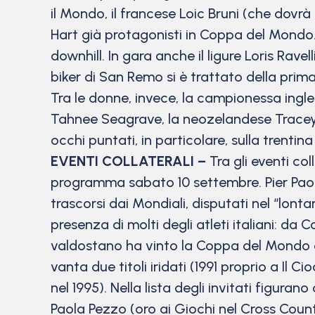
il Mondo, il francese Loic Bruni (che dovrà 
Hart già protagonisti in Coppa del Mondo. 
downhill. In gara anche il ligure Loris Ravell
biker di San Remo si è trattato della prima 
Tra le donne, invece, la campionessa ingle
Tahnee Seagrave, la neozelandese Tracey 
occhi puntati, in particolare, sulla trenti
EVENTI COLLATERALI –
Tra gli eventi col
programma sabato 10 settembre. Pier Paol
trascorsi dai Mondiali, disputati nel “lonta
presenza di molti degli atleti italiani: da C
valdostano ha vinto la Coppa del Mondo di 
vanta due titoli iridati (1991 proprio a Il 
nel 1995). Nella lista degli invitati figura
Paola Pezzo (oro ai Giochi nel Cross Coun