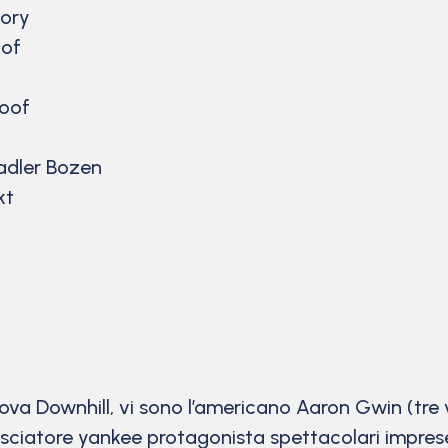
tory
of
oof
Radler Bozen
kt
rova Downhill, vi sono l’americano Aaron Gwin (tre 
ciatore yankee protagonista spettacolari imprese su