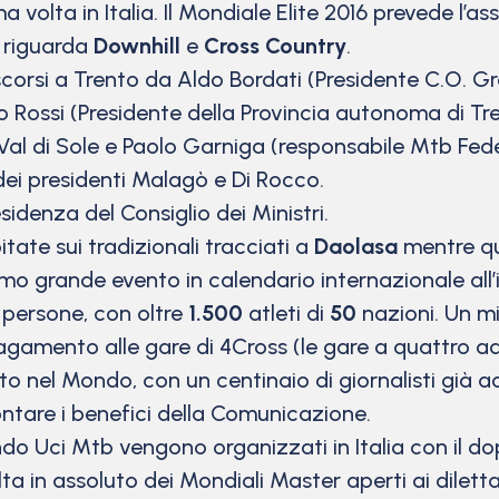
 volta in Italia. Il Mondiale Elite 2016 prevede l’as
riguarda
Downhill
e
Cross
Country
.
 scorsi a Trento da Aldo Bordati (Presidente C.O. Gr
go Rossi (Presidente della Provincia autonoma di Tre
Val di Sole e Paolo Garniga (responsabile Mtb Feder
dei presidenti Malagò e Di Rocco.
idenza del Consiglio dei Ministri.
tate sui tradizionali tracciati a
Daolasa
mentre que
rimo grande evento in calendario internazionale all
persone, con oltre
1.500
atleti di
50
nazioni. Un mig
agamento alle gare di 4Cross (le gare a quattro ad 
to nel Mondo, con un centinaio di giornalisti già ac
ontare i benefici della Comunicazione.
do Uci Mtb vengono organizzati in Italia con il do
ta in assoluto dei Mondiali Master aperti ai diletta