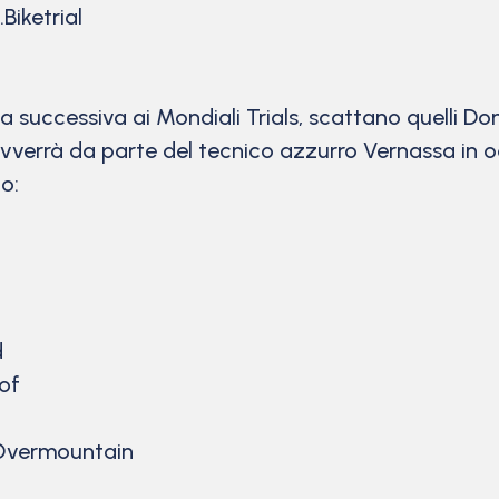
Biketrial
a successiva ai Mondiali Trials, scattano quelli Do
avverrà da parte del tecnico azzurro Vernassa in oc
o:
d
of
 Overmountain