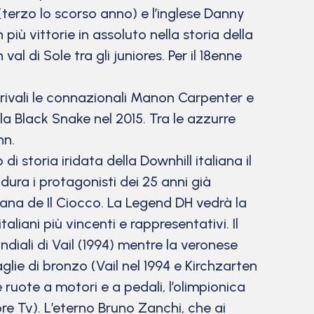
n (terzo lo scorso anno) e l’inglese Danny
iù vittorie in assoluto nella storia della
val di Sole tra gli juniores. Per il 18enne
e rivali le connazionali Manon Carpenter e
 Black Snake nel 2015. Tra le azzurre
nn.
di storia iridata della Downhill italiana il
ra i protagonisti dei 25 anni già
oscana de Il Ciocco. La Legend DH vedrà la
aliani più vincenti e rappresentativi. Il
diali di Vail (1994) mentre la veronese
aglie di bronzo (Vail nel 1994 e Kirchzarten
e ruote a motori e a pedali, l’olimpionica
e Tv). L’eterno Bruno Zanchi, che ai