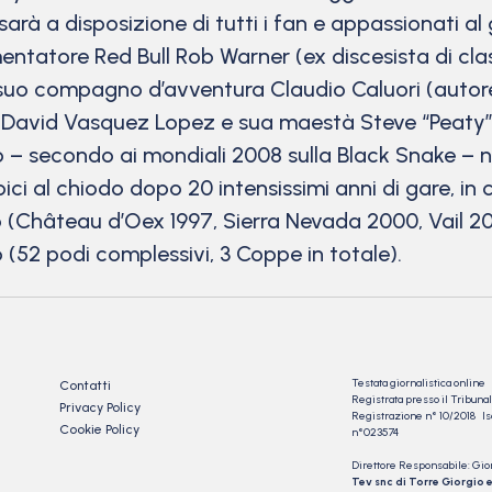
r, sarà a disposizione di tutti i fan e appassionati
mentatore Red Bull Rob Warner (ex discesista di cla
il suo compagno d’avventura Claudio Caluori (auto
CI David Vasquez Lopez e sua maestà Steve “Peaty” P
ico – secondo ai mondiali 2008 sulla Black Snake 
ci al chiodo dopo 20 intensissimi anni di gare, i
 (Château d’Oex 1997, Sierra Nevada 2000, Vail 20
(52 podi complessivi, 3 Coppe in totale).
Testata giornalistica online
Contatti
Registrata presso il Tribu
Privacy Policy
Registrazione n° 10/2018 Iscr
Cookie Policy
n°023574
Direttore Responsabile: Gio
Tev snc di Torre Giorgio e