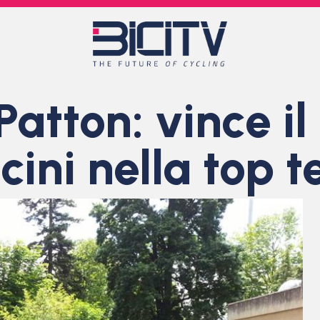
atton: vince i
cini nella top t