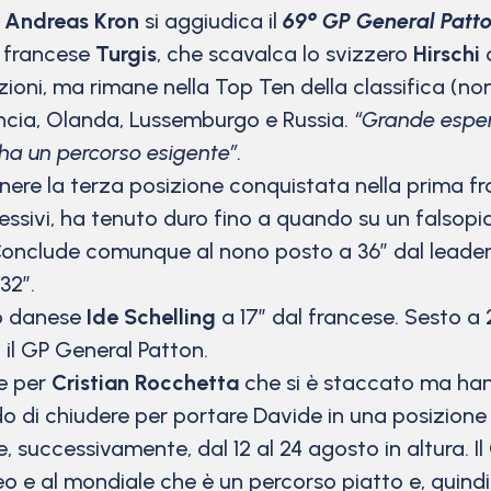
e
Andreas Kron
si aggiudica il
69° GP General Patt
il francese
Turgis
, che scavalca lo svizzero
Hirschi
d
ioni, ma rimane nella Top Ten della classifica (nono)
ancia, Olanda, Lussemburgo e Russia.
“Grande esper
ha un percorso esigente”.
re la terza posizione conquistata nella prima fra
ssivi, ha tenuto duro fino a quando su un falsopia
Conclude comunque al nono posto a 36” dal leader. I
 32”.
ro danese
Ide Schelling
a 17” dal francese. Sesto a 
 il GP General Patton.
e per
Cristian Rocchetta
che si è staccato ma han
ndo di chiudere per portare Davide in una posizione 
, successivamente, dal 12 al 24 agosto in altura. Il 
o e al mondiale che è un percorso piatto e, quindi, 