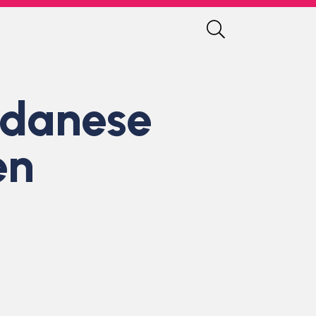
l danese
en