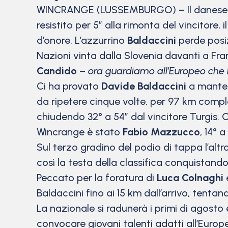
WINCRANGE (LUSSEMBURGO)
– Il danes
resistito per 5” alla rimonta del vincitore, 
d’onore. L’azzurrino
Baldaccini
perde posiz
Nazioni vinta dalla Slovenia davanti a Fr
Candido
–
ora guardiamo all’Europeo che 
Ci ha provato
Davide Baldaccini
a mantene
da ripetere cinque volte, per 97 km comple
chiudendo 32° a 54” dal vincitore Turgis. 
Wincrange è stato
Fabio Mazzucco
, 14° a
Sul terzo gradino del podio di tappa l’alt
così la testa della classifica conquistando
Peccato per la foratura di
Luca Colnaghi
Baldaccini fino ai 15 km dall’arrivo, tenta
La nazionale si radunerà i primi di agosto e
convocare giovani talenti adatti all’Europe