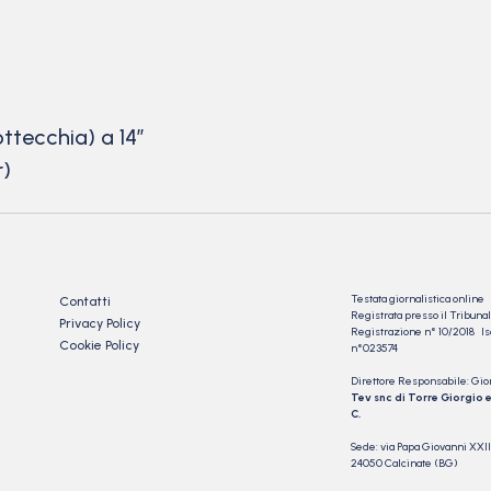
ttecchia) a 14″
r)
Testata giornalistica online
Contatti
Registrata presso il Tribu
Privacy Policy
Registrazione n° 10/2018 Iscr
Cookie Policy
n°023574
Direttore Responsabile: Gio
Tev snc di Torre Giorgio e
C.
Sede: via Papa Giovanni XXII
24050 Calcinate (BG)