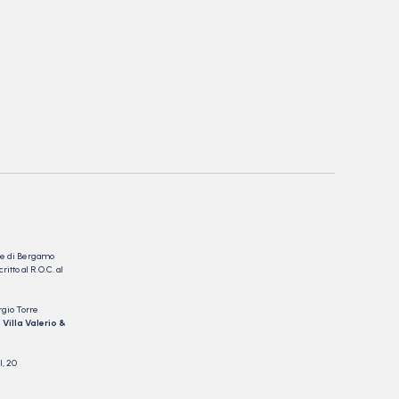
nale di Bergamo
itto al R.O.C. al
rgio Torre
 Villa Valerio &
I, 20