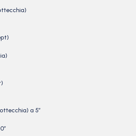
ottecchia)
ept)
ia)
r)
ottecchia) a 5″
10″