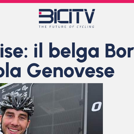
se: il belga Bor
cola Genovese