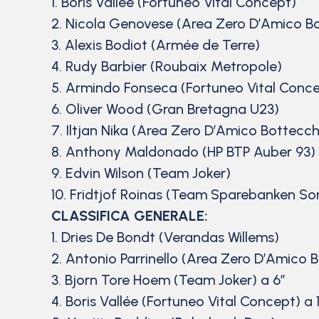
1. Boris Vallée (Fortuneo Vital Concept)
2. Nicola Genovese (Area Zero D’Amico B
3. Alexis Bodiot (Armée de Terre)
4. Rudy Barbier (Roubaix Metropole)
5. Armindo Fonseca (Fortuneo Vital Conc
6. Oliver Wood (Gran Bretagna U23)
7. Iltjan Nika (Area Zero D’Amico Bottecch
8. Anthony Maldonado (HP BTP Auber 93)
9. Edvin Wilson (Team Joker)
10. Fridtjof Roinas (Team Sparebanken So
CLASSIFICA GENERALE:
1. Dries De Bondt (Verandas Willems)
2. Antonio Parrinello (Area Zero D’Amico B
3. Bjorn Tore Hoem (Team Joker) a 6″
4. Boris Vallée (Fortuneo Vital Concept) a 