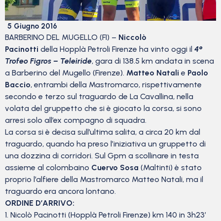
5 Giugno 2016
BARBERINO DEL MUGELLO (FI) –
Niccolò
Pacinotti
della Hopplà Petroli Firenze ha vinto oggi il
4°
Trofeo Figros – Teleiride
, gara di 138.5 km andata in scena
a Barberino del Mugello (Firenze).
Matteo Natali
e
Paolo
Baccio
, entrambi della Mastromarco, rispettivamente
secondo e terzo sul traguardo de La Cavallina, nella
volata del gruppetto che si è giocato la corsa, si sono
arresi solo all’ex compagno di squadra.
La corsa si è decisa sull’ultima salita, a circa 20 km dal
traguardo, quando ha preso l’iniziativa un gruppetto di
una dozzina di corridori. Sul Gpm a scollinare in testa
assieme al colombaino
Cuervo Sosa
(Maltinti) è stato
proprio l’alfiere della Mastromarco Matteo Natali, ma il
traguardo era ancora lontano.
ORDINE D’ARRIVO:
1. Nicolò Pacinotti (Hopplà Petroli Firenze) km 140 in 3h23’