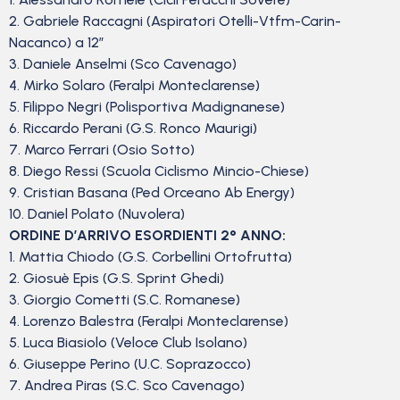
2. Gabriele Raccagni (Aspiratori Otelli-Vtfm-Carin-
Nacanco) a 12″
3. Daniele Anselmi (Sco Cavenago)
4. Mirko Solaro (Feralpi Monteclarense)
5. Filippo Negri (Polisportiva Madignanese)
6. Riccardo Perani (G.S. Ronco Maurigi)
7. Marco Ferrari (Osio Sotto)
8. Diego Ressi (Scuola Ciclismo Mincio-Chiese)
9. Cristian Basana (Ped Orceano Ab Energy)
10. Daniel Polato (Nuvolera)
ORDINE D’ARRIVO ESORDIENTI 2° ANNO:
1. Mattia Chiodo (G.S. Corbellini Ortofrutta)
2. Giosuè Epis (G.S. Sprint Ghedi)
3. Giorgio Cometti (S.C. Romanese)
4. Lorenzo Balestra (Feralpi Monteclarense)
5. Luca Biasiolo (Veloce Club Isolano)
6. Giuseppe Perino (U.C. Soprazocco)
7. Andrea Piras (S.C. Sco Cavenago)