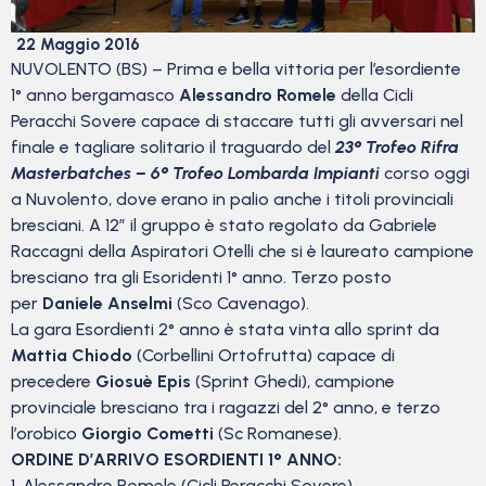
22 Maggio 2016
NUVOLENTO (BS) – Prima e bella vittoria per l’esordiente
1° anno bergamasco
Alessandro Romele
della Cicli
Peracchi Sovere capace di staccare tutti gli avversari nel
finale e tagliare solitario il traguardo del
23° Trofeo Rifra
Masterbatches – 6° Trofeo Lombarda Impianti
corso oggi
a Nuvolento, dove erano in palio anche i titoli provinciali
bresciani. A 12″ il gruppo è stato regolato da Gabriele
Raccagni della Aspiratori Otelli che si è laureato campione
bresciano tra gli Esoridenti 1° anno. Terzo posto
per
Daniele Anselmi
(Sco Cavenago).
La gara Esordienti 2° anno è stata vinta allo sprint da
Mattia Chiodo
(Corbellini Ortofrutta) capace di
precedere
Giosuè Epis
(Sprint Ghedi), campione
provinciale bresciano tra i ragazzi del 2° anno, e terzo
l’orobico
Giorgio Cometti
(Sc Romanese).
ORDINE D’ARRIVO ESORDIENTI 1° ANNO:
1. Alessandro Romele (Cicli Peracchi Sovere)