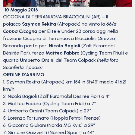
10 Maggio 2016
CICOGNA DI TERRANUOVA BRACCIOLINI (AR) – Il
polacco
Szymon Rekita
(Altopack) ha vinto la
66/a
Coppa Cicogna
per Elite e Under 23 corsa oggi nella
frazione Cicogna di Terranuova Bracciolini (Arezzo).
Secondo posto per
Nicola Bagioli
(Zalf Euromobil
Désirée Fior), terzo
Matteo Fabbro
(Cycling Team Friuli) e
quarto
Umberto Orsini
del Team Colpack
(nella foto
Scanferla, il podio)
.
ORDINE D’ARRIVO:
1. Szymon Rekita (Altopack) km 154 in 3h43’ media 41,621
km/h
2. Nicola Bagioli (Zalf Euromobil Désirée Fior) a 4″
3. Matteo Fabbro (Cycling Team Friuli) a 7″
4. Umberto Orsini (Team Colpack) a 27″
5. Lorenzo Fortunato (Hopplà Petroli Firenze)
6. Giacomo Giuliani (Norda MG Kvis) a 29″
7. Simone Guizzetti (Named Sport) a 44″