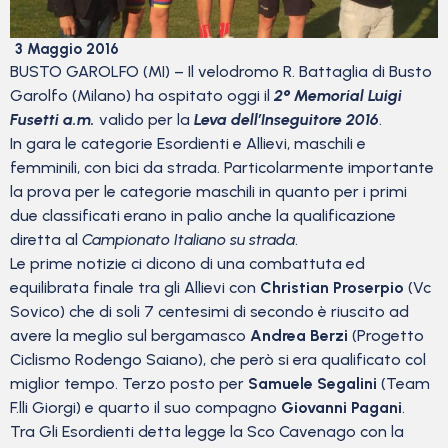
3 Maggio 2016
BUSTO GAROLFO (MI) – Il velodromo R. Battaglia di Busto
Garolfo (Milano) ha ospitato oggi il
2° Memorial Luigi
Fusetti a.m.
valido per la
Leva dell’Inseguitore 2016
.
In gara le categorie Esordienti e Allievi, maschili e
femminili, con bici da strada. Particolarmente importante
la prova per le categorie maschili in quanto per i primi
due classificati erano in palio anche la qualificazione
diretta al
Campionato Italiano su strada
.
Le prime notizie ci dicono di una combattuta ed
equilibrata finale tra gli Allievi con
Christian Proserpio
(Vc
Sovico) che di soli 7 centesimi di secondo è riuscito ad
avere la meglio sul bergamasco
Andrea Berzi
(Progetto
Ciclismo Rodengo Saiano), che però si era qualificato col
miglior tempo. Terzo posto per
Samuele Segalini
(Team
F.lli Giorgi) e quarto il suo compagno
Giovanni Pagani
.
Tra Gli Esordienti detta legge la Sco Cavenago con la