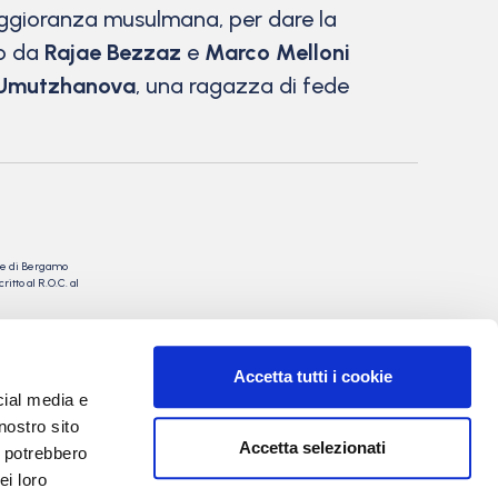
ggioranza musulmana, per dare la
to da
Rajae Bezzaz
e
Marco Melloni
Umutzhanova
, una ragazza di fede
nale di Bergamo
itto al R.O.C. al
rgio Torre
 Villa Valerio &
Accetta tutti i cookie
cial media e
I, 20
nostro sito
Accetta selezionati
i potrebbero
ei loro