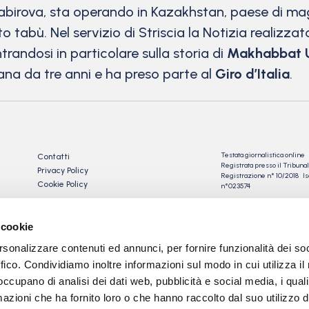
abirova, sta operando in Kazakhstan, paese di ma
to tabù. Nel servizio di Striscia la Notizia realizza
randosi in particolare sulla storia di
Makhabbat 
ana da tre anni e ha preso parte al
Giro d’Italia
.
Testata giornalistica online
Contatti
Registrata presso il Tribu
Privacy Policy
Registrazione n° 10/2018 Iscr
Cookie Policy
n°023574
Direttore Responsabile: Gio
Tev snc di Torre Giorgio e
 cookie
C.
rsonalizzare contenuti ed annunci, per fornire funzionalità dei so
Sede: via Papa Giovanni XXII
24050 Calcinate (BG)
ffico. Condividiamo inoltre informazioni sul modo in cui utilizza il 
P.IVA 03901230163
 occupano di analisi dei dati web, pubblicità e social media, i qual
azioni che ha fornito loro o che hanno raccolto dal suo utilizzo d