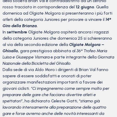
della società Brian Val è contraddistinto da un cerchio
rosso tracciato in corrispondenza del
12 giugno
. Quella
domenica ad Olgiate Molgora si presenteranno i più forti
atleti della categoria Juniores per provare a vincere il
14°
Giro della Brianza.
In
settembre
Olgiate Molgora ospiterà ancora i ragazzi
della categoria Juniores che domenica 25 si schiereranno
al via della seconda edizione della
Olgiate Molgora –
Ghisallo,
gara prestigiosa abbinata al
36° Trofeo Maria
Luisa e Giuseppe Vismara
e parte integrante della
Giornata
Nazionale della Bicicletta del Ghisallo
.
Dalla sede di via Aldo Moro i dirigenti di Brian Val fanno
sapere di essere soddisfatti e onorati di poter
organizzare manifestazioni importanti a favore dei
giovani ciclisti.
“Ci impegneremo come sempre molto per
preparare delle gare che facciano divertire atleti e
spettatori”
, ha dichiarato Celeste Gatti, “
stiamo già
lavorando intensamente alla preparazione delle quattro
gare e forse avremo anche delle novità interessanti da