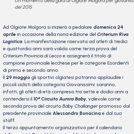
Un momento della gara di Olgiate Molgora per giovaniss
del 2015
Ad Olgiate Molgora si inizierà a pedalare
domenica 24
aprile
in occasione della nona edizione del
Criterium Riva
Logistica
. La manifestazione riservata ad atleti di tredici
e quattordici anni sarà valida come terza prova del
Criterium Provincia di Lecco
e assegnerà il titolo di
campione provinciale lecchese per le categorie Esordienti
di primo e secondo anno.
Il
29 maggio
gli sportivi olgiatesi potranno applaudire i
piccoli ciclisti della categoria Giovanissimi: saranno,
infatti, gli atleti di età compresa tra sette e dodici anni a
contendersi il
10° Circuito Aurora Baby
, valevole come
seconda prova del circuito
Baby Challanger
promosso dal
presidente provinciale
Alessandro Bonacina
e dal suo
staff.
Il terzo appuntamento organizzativo per il calendario