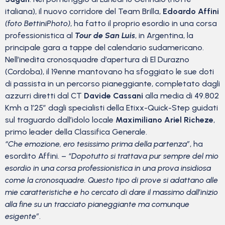
italiana), il nuovo corridore del Team Brilla,
Edoardo Affini
(foto BettiniPhoto)
, ha fatto il proprio esordio in una corsa
professionistica al
Tour de San Luis
, in Argentina, la
principale gara a tappe del calendario sudamericano.
Nell’inedita cronosquadre d’apertura di El Durazno
(Cordoba), il 19enne mantovano ha sfoggiato le sue doti
di passista in un percorso pianeggiante, completato dagli
azzurri diretti dal CT
Davide Cassani
alla media di 49.802
Kmh a 1’25” dagli specialisti della Etixx-Quick-Step guidati
sul traguardo dall’idolo locale
Maximiliano Ariel Richeze
,
primo leader della Classifica Generale.
“Che emozione, ero tesissimo prima della partenza”
, ha
esordito Affini. –
“Dopotutto si trattava pur sempre del mio
esordio in una corsa professionistica in una prova insidiosa
come la cronosquadre. Questo tipo di prove si adattano alle
mie caratteristiche e ho cercato di dare il massimo dall’inizio
alla fine su un tracciato pianeggiante ma comunque
esigente”
.