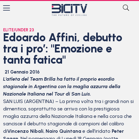
ELITE/UNDER 23
Edoardo Affini, debutto
tra i pro’: "Emozione e
tanta fatica"
21 Gennaio 2016
L’atleta del Team Brilla ha fatto il proprio esordio
stagionale in Argentina con la maglia azzurra della
Nazionale Italiana nel Tour di San Luis.
SAN LUIS (ARGENTINA) – La prima volta tra i grandi non si
dimentica, soprattutto se arriva con la prestigiosa
maglia azzurra della Nazionale Italiana e nella corsa che
sancisce il debutto stagionale di campioni del calibro
di
Vincenzo Nibali
,
Nairo Quintana
e dell’iridato
Peter
Sagan
. Nel pomeriggio di Lunedì 18 Gennaio (notte