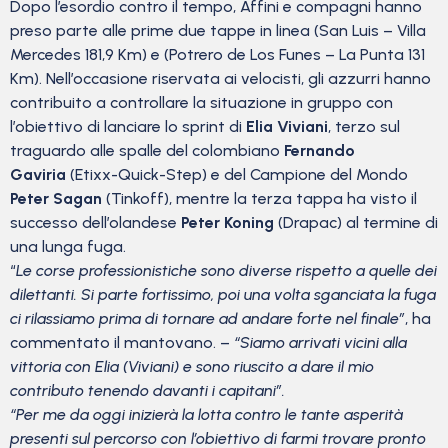
Dopo l’esordio contro il tempo, Affini e compagni hanno
preso parte alle prime due tappe in linea (San Luis – Villa
Mercedes 181,9 Km) e (Potrero de Los Funes – La Punta 131
Km). Nell’occasione riservata ai velocisti, gli azzurri hanno
contribuito a controllare la situazione in gruppo con
l’obiettivo di lanciare lo sprint di
Elia Viviani
, terzo sul
traguardo alle spalle del colombiano
Fernando
Gaviria
(Etixx-Quick-Step) e del Campione del Mondo
Peter Sagan
(Tinkoff), mentre la terza tappa ha visto il
successo dell’olandese
Peter Koning
(Drapac) al termine di
una lunga fuga.
“
Le corse professionistiche sono diverse rispetto a quelle dei
dilettanti. Si parte fortissimo, poi una volta sganciata la fuga
ci rilassiamo prima di tornare ad andare forte nel finale”
, ha
commentato il mantovano. –
“Siamo arrivati vicini alla
vittoria con Elia (Viviani) e sono riuscito a dare il mio
contributo tenendo davanti i capitani”.
“Per me da oggi inizierà la lotta contro le tante asperità
presenti sul percorso con l’obiettivo di farmi trovare pronto